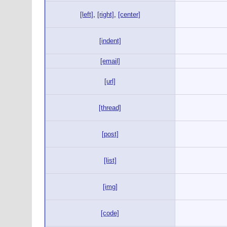
[left]
,
[right]
,
[center]
[indent]
[email]
[url]
[thread]
[post]
[list]
[img]
[code]