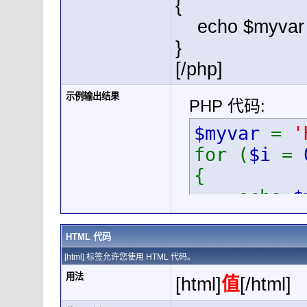
{
echo $myvar .
}
[/php]
示例输出结果
PHP 代码:
$myvar
=
'
for (
$i
=
{
echo
$
}
HTML 代码
[html] 标签允许您使用 HTML 代码。
用法
[html]
值
[/html]