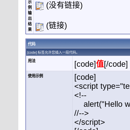
示
(没有链接)
例
输
出
(链接)
结
果
代码
[code] 标签允许您插入一段代码。
用法
[code]
值
[/code]
[code]
使用示例
<script type="te
<!--
alert("Hello wo
//-->
</script>