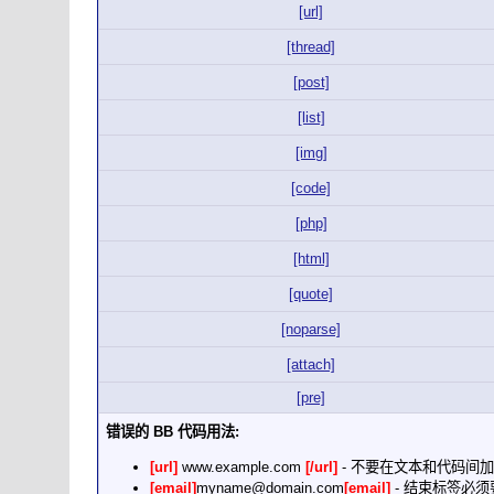
[url]
[thread]
[post]
[list]
[img]
[code]
[php]
[html]
[quote]
[noparse]
[attach]
[pre]
错误的 BB 代码用法:
[url]
www.example.com
[/url]
- 不要在文本和代码间
[email]
myname@domain.com
[email]
- 结束标签必须要加