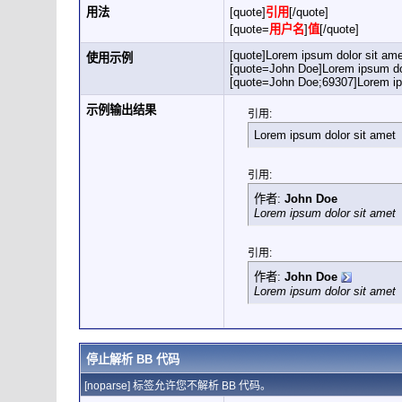
用法
[quote]
引用
[/quote]
[quote=
用户名
]
值
[/quote]
[quote]Lorem ipsum dolor sit ame
使用示例
[quote=John Doe]Lorem ipsum dol
[quote=John Doe;69307]Lorem ips
示例输出结果
引用:
Lorem ipsum dolor sit amet
引用:
作者:
John Doe
Lorem ipsum dolor sit amet
引用:
作者:
John Doe
Lorem ipsum dolor sit amet
停止解析 BB 代码
[noparse] 标签允许您不解析 BB 代码。