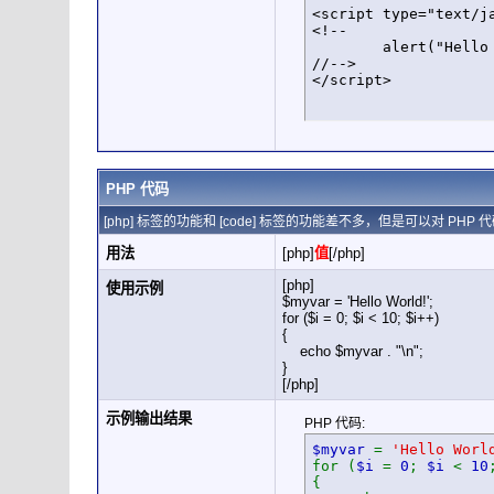
<script type="text/ja
<!--

	alert("Hello world!");

//-->

</script>
PHP 代码
[php] 标签的功能和 [code] 标签的功能差不多，但是可以对 P
用法
[php]
值
[/php]
[php]
使用示例
$myvar = 'Hello World!';
for ($
i = 0; $i < 10; $i++)
{
echo $myvar . "\n";
}
[/php]
示例输出结果
PHP 代码:
$myvar
=
'Hello Worl
for (
$i
=
0
;
$i
<
10
{