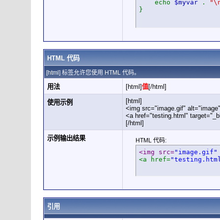
echo
$myvar
.
"\
}
HTML 代码
[html] 标签允许您使用 HTML 代码。
用法
[html]
值
[/html]
[html]
使用示例
<img src="image.gif" alt="image"
<a href="testing.html" target="_
[/html]
示例输出结果
HTML 代码:
<img src=
"image.gif"
<a href=
"testing.htm
引用