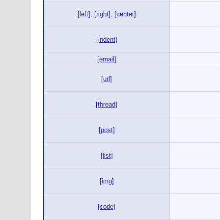
[left]
,
[right]
,
[center]
[indent]
[email]
[url]
[thread]
[post]
[list]
[img]
[code]