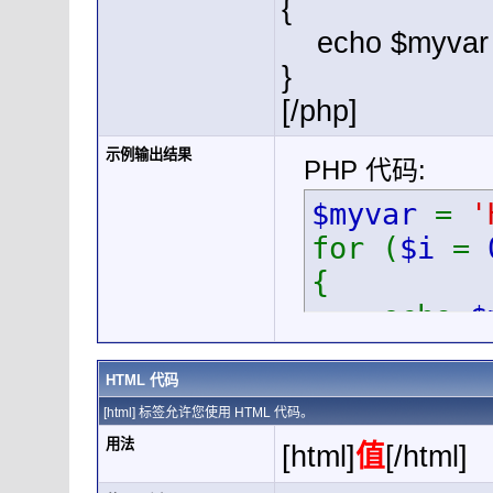
{
echo $myvar .
}
[/php]
示例输出结果
PHP 代码:
$myvar
=
'
for (
$i
=
{
echo
$
}
HTML 代码
[html] 标签允许您使用 HTML 代码。
用法
[html]
值
[/html]