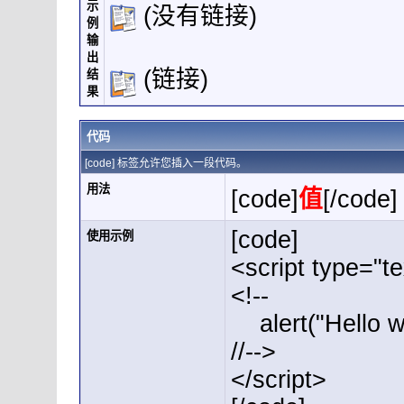
示
(没有链接)
例
输
出
(链接)
结
果
代码
[code] 标签允许您插入一段代码。
用法
[code]
值
[/code]
[code]
使用示例
<script type="te
<!--
alert("Hello wo
//-->
</script>