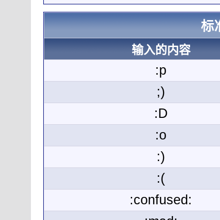
标
输入的内容
:p
;)
:D
:o
:)
:(
:confused: