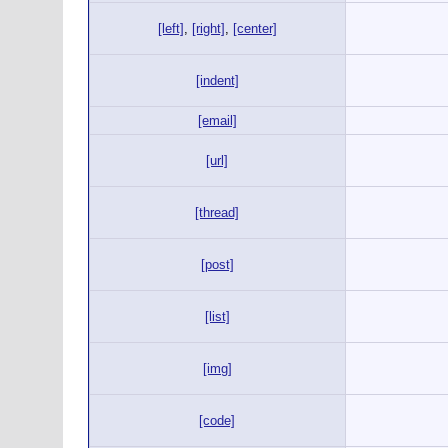
[left]
,
[right]
,
[center]
[indent]
[email]
[url]
[thread]
[post]
[list]
[img]
[code]