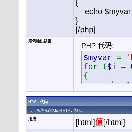
{
echo $myvar .
}
[/php]
示例输出结果
PHP 代码:
$myvar
=
'
for (
$i
=
{
echo
$
}
HTML 代码
[html] 标签允许您使用 HTML 代码。
用法
[html]
值
[/html]