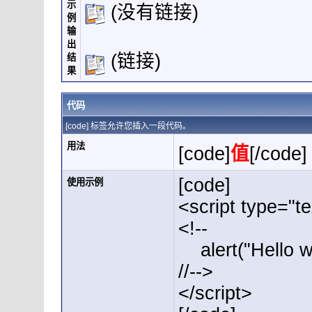
示
(没有链接)
例
输
出
(链接)
结
果
代码
[code] 标签允许您插入一段代码。
用法
[code]
值
[/code]
[code]
使用示例
<script type="te
<!--
alert("Hello wo
//-->
</script>