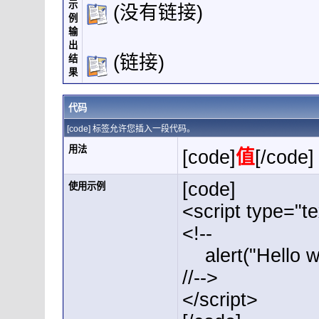
示
(没有链接)
例
输
出
(链接)
结
果
代码
[code] 标签允许您插入一段代码。
用法
[code]
值
[/code]
[code]
使用示例
<script type="te
<!--
alert("Hello wo
//-->
</script>