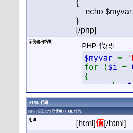
{
echo $myvar .
}
[/php]
示例输出结果
PHP 代码:
$myvar
=
'
for (
$i
=
{
echo
$
}
HTML 代码
[html] 标签允许您使用 HTML 代码。
用法
[html]
值
[/html]