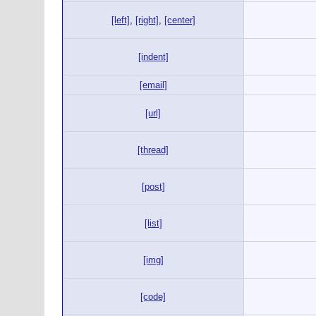
[left]
,
[right]
,
[center]
[indent]
[email]
[url]
[thread]
[post]
[list]
[img]
[code]