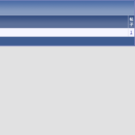
帖
子
1