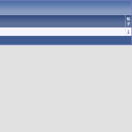
帖
子
1