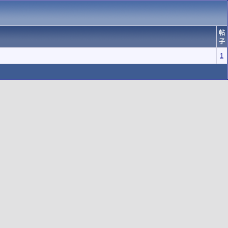
帖
子
1