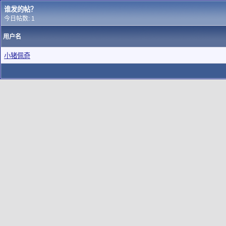
谁发的帖？
今日帖数: 1
用户名
小猪佩奇