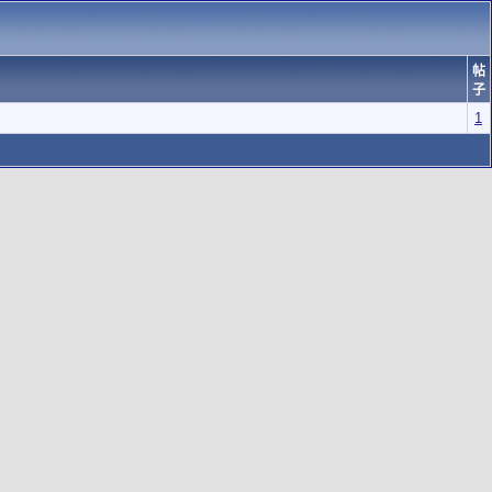
帖
子
1