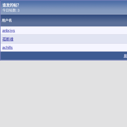
谁发的帖？
今日帖数: 3
用户名
anbcjys
孤断魂
achills
显