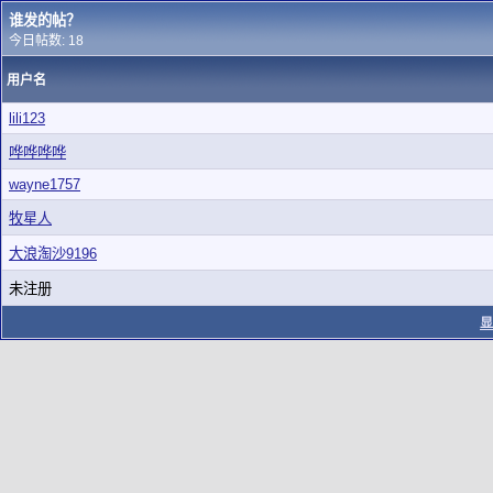
谁发的帖？
今日帖数: 18
用户名
lili123
哗哗哗哗
wayne1757
牧星人
大浪淘沙9196
未注册
显