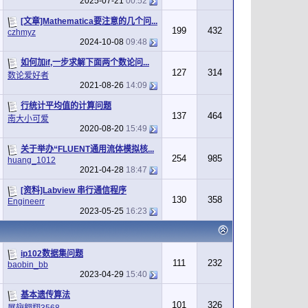
2025-07-21
00:52
[文章]Mathematica要注意的几个问...
199
432
czhmyz
2024-10-08
09:48
如何加if,一步求解下面两个数论问...
127
314
数论爱好者
2021-08-26
14:09
行统计平均值的计算问题
137
464
南大小可爱
2020-08-20
15:49
关于举办“FLUENT通用流体模拟核...
254
985
huang_1012
2021-04-28
18:47
[资料]Labview 串行通信程序
130
358
Engineerr
2023-05-25
16:23
ip102数据集问题
111
232
baobin_bb
2023-04-29
15:40
基本遗传算法
101
326
展翅翱翔3568