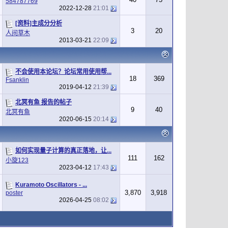
584787769
2022-12-28
21:01
[资料]主成分分析
3
20
人间草木
2013-03-21
22:09
不会使用本论坛？论坛常用使用帮...
18
369
Fsanklin
2019-04-12
21:39
北冥有鱼 报告的帖子
9
40
北冥有鱼
2020-06-15
20:14
如何实现量子计算的真正落地，让...
111
162
小旋123
2023-04-12
17:43
Kuramoto Oscillators - ...
3,870
3,918
poster
2026-04-25
08:02