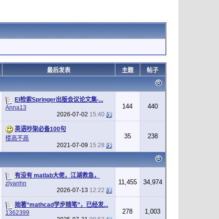
最后发表
主题
帖子
EI检索Springer出版会议论文集-...
144
440
Anna13
2026-07-02
15:40
英语吵架必备100句
35
238
楼高不高
2021-07-09
15:28
有没有 matlab大佬，江湖救急，
11,455
34,974
zlyanhn
2026-07-13
12:22
拙著“mathcad学步随笔”，已经发...
278
1,003
1362399