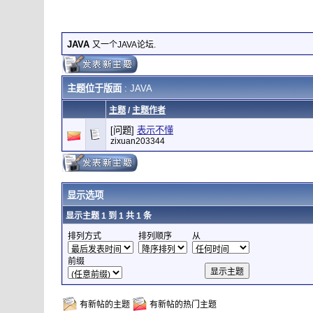
JAVA
又一个JAVA论坛.
主题位于版面
: JAVA
主题
/
主题作者
[问题]
表示不懂
zixuan203344
显示选项
显示主题 1 到 1 共 1 条
排列方式
排列顺序
从
前缀
有新帖的主题
有新帖的热门主题