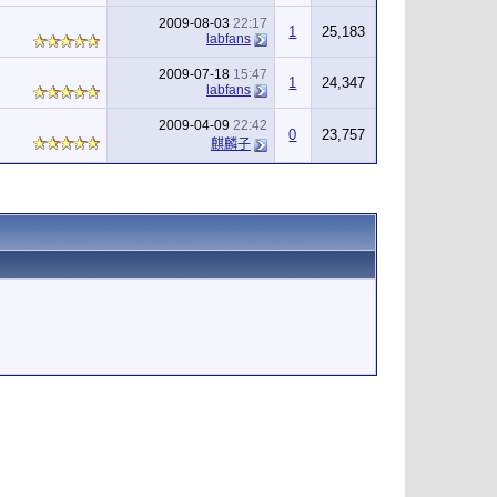
2009-08-03
22:17
1
25,183
labfans
2009-07-18
15:47
1
24,347
labfans
2009-04-09
22:42
0
23,757
麒麟子