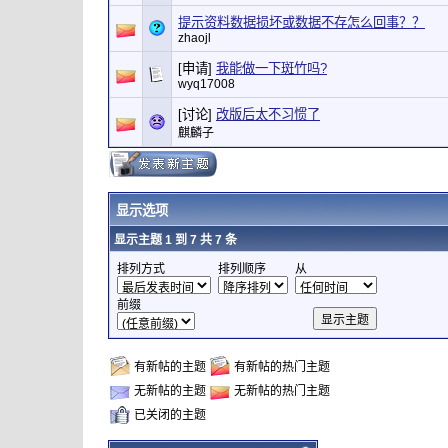
提示资料数据损坏或数据不存怎么回事？？
zhaojl
[申请]
我能做一下斑竹吗?
wyq17008
[讨论]
改版后太不习惯了
麒麟子
显示选项
显示主题 1 到 7 共 7 条
排列方式
排列顺序
从
前缀
有新帖的主题
有新帖的热门主题
无新帖的主题
无新帖的热门主题
已关闭的主题