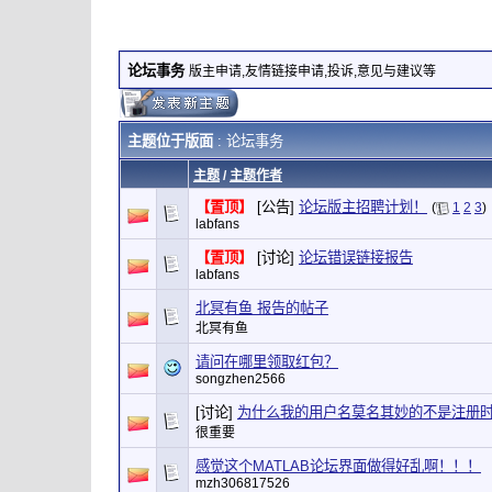
论坛事务
版主申请,友情链接申请,投诉,意见与建议等
主题位于版面
: 论坛事务
主题
/
主题作者
【置顶】
[公告]
论坛版主招聘计划！
(
1
2
3
)
labfans
【置顶】
[讨论]
论坛错误链接报告
labfans
北冥有鱼 报告的帖子
北冥有鱼
请问在哪里领取红包？
songzhen2566
[讨论]
为什么我的用户名莫名其妙的不是注册
很重要
感觉这个MATLAB论坛界面做得好乱啊！！！
mzh306817526