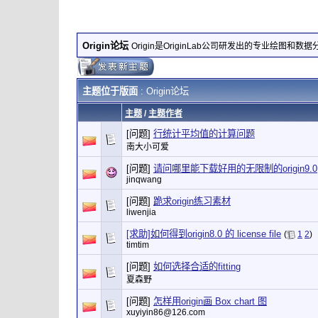
Origin论坛
Origin是OriginLab公司研发出的专业绘图和数
主题位于版面
: Origin论坛
主题
/
主题作者
[问题]
行统计平均值的计算问题
南大小可爱
[问题]
请问哪里能下载好用的无限制的origin9.0
jinqwang
[问题]
跪求origin练习素材
liwenjia
[求助]如何得到origin8.0 的 license file
(
1
2
)
timtim
[问题]
如何选择合适的fitting
夏森野
[问题]
怎样用origin画 Box chart 图
xuyiyin86@126.com