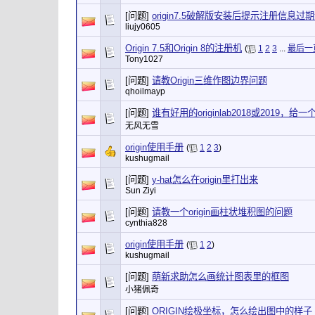
[问题]
origin7.5破解版安装后提示注册信息
liujy0605
Origin 7.5和Origin 8的注册机
(
1
2
3
...
最后一
Tony1027
[问题]
请教Origin三维作图边界问题
qhoilmayp
[问题]
谁有好用的originlab2018或2019，给一
无风无雪
origin使用手册
(
1
2
3
)
kushugmail
[问题]
y-hat怎么在origin里打出来
Sun Ziyi
[问题]
请教一个origin画柱状堆积图的问题
cynthia828
origin使用手册
(
1
2
)
kushugmail
[问题]
萌新求助怎么画统计图表里的框图
小猪佩奇
[问题]
ORIGIN绘极坐标，怎么绘出图中的样子