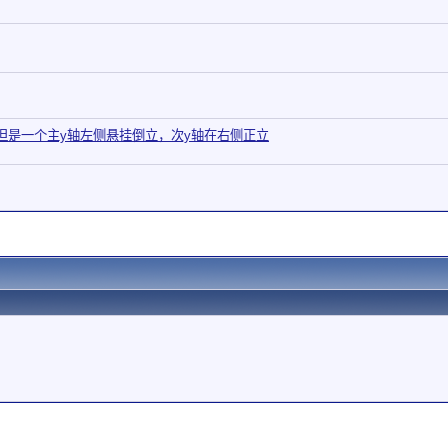
图，但是一个主y轴左侧悬挂倒立，次y轴在右侧正立