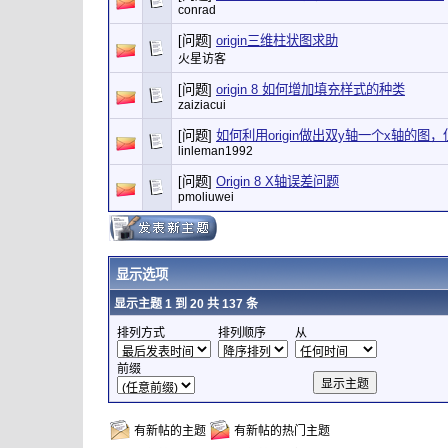
conrad
[问题]
origin三维柱状图求助
火星访客
[问题]
origin 8 如何增加填充样式的种类
zaiziacui
[问题]
如何利用origin做出双y轴一个x轴的
linleman1992
[问题]
Origin 8 X轴误差问题
pmoliuwei
显示选项
显示主题 1 到 20 共 137 条
排列方式
排列顺序
从
前缀
有新帖的主题
有新帖的热门主题