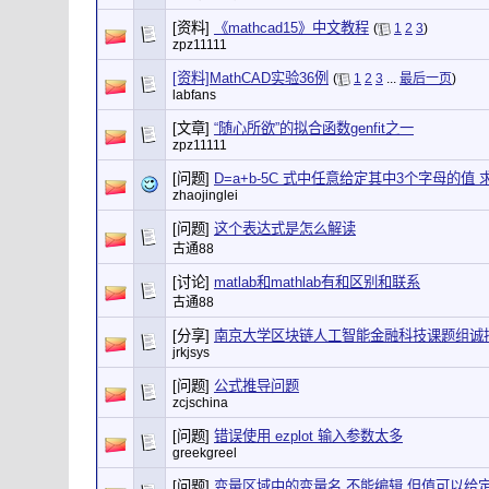
[资料]
《mathcad15》中文教程
(
1
2
3
)
zpz11111
[资料]MathCAD实验36例
(
1
2
3
...
最后一页
)
labfans
[文章]
“随心所欲”的拟合函数genfit之一
zpz11111
[问题]
D=a+b-5C 式中任意给定其中3个字母的值
zhaojinglei
[问题]
这个表达式是怎么解读
古通88
[讨论]
matlab和mathlab有和区别和联系
古通88
[分享]
南京大学区块链人工智能金融科技课题组诚
jrkjsys
[问题]
公式推导问题
zcjschina
[问题]
错误使用 ezplot 输入参数太多
greekgreel
[问题]
变量区域中的变量名 不能编辑 但值可以给