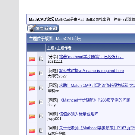
MathCAD论坛
MathCad是由MathSoft公司推出的一种交互式
主题位于版面
: MathCAD论坛
主题
/
主题作者
[分享]
拙著“mathcad学步随笔”，已经发行。
zpz11111
[问题]
写公式时提示A name is required here
大师兄9527
[问题]
求助！Match 15中 出现“该值必须为标量”
寒鸦ee
[问题]
《Mathcad学步随笔》P288页举例的问题
shayu
[问题]
该值必须为标量或矩阵
jwpy001
[问题]
关于张老师《Mathcad学步随笔》P167页
石家庄神鹰