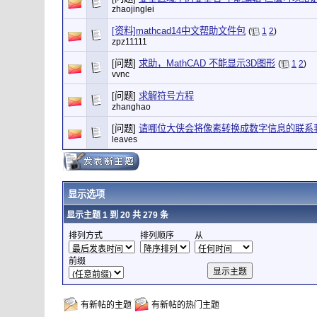
zhaojinglei
[资料]mathcad14中文帮助文件包
(
1
2
)
zpz11111
[问题]
求助，MathCAD 不能显示3D图形
(
1
2
)
vvnc
[问题]
求解符号方程
zhanghao
[问题]
请哪位大侠会将像素转换成数字信息的联系
leaves
显示选项
显示主题 1 到 20 共 279 条
排列方式
排列顺序
从
前缀
有新帖的主题
有新帖的热门主题