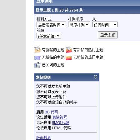
显示选项
显示主题 1 到 20 共 2764 条
排列方式
排列顺序
从
前缀
有新帖的主题
有新帖的热门主题
无新帖的主题
无新帖的热门主题
已关闭的主题
发帖规则
您
不可以
发表新主题
您
不可以
发表回复
您
不可以
上传附件
您
不可以
编辑自己的帖子
启用
BB 代码
论坛
禁用
表情符号
论坛
启用
[IMG] 代码
论坛
启用
HTML 代码
版面规则