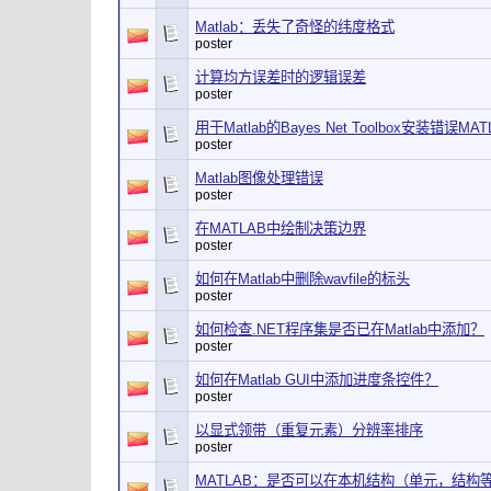
Matlab：丢失了奇怪的纬度格式
poster
计算均方误差时的逻辑误差
poster
用于Matlab的Bayes Net Toolbox安装错误MATL
poster
Matlab图像处理错误
poster
在MATLAB中绘制决策边界
poster
如何在Matlab中删除wavfile的标头
poster
如何检查.NET程序集是否已在Matlab中添加？
poster
如何在Matlab GUI中添加进度条控件？
poster
以显式领带（重复元素）分辨率排序
poster
MATLAB：是否可以在本机结构（单元，结构