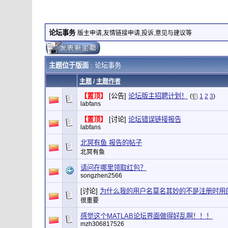
论坛事务
版主申请,友情链接申请,投诉,意见与建议等
主题位于版面
: 论坛事务
主题
/
主题作者
【置顶】
[公告]
论坛版主招聘计划！
(
1
2
3
)
labfans
【置顶】
[讨论]
论坛错误链接报告
labfans
北冥有鱼 报告的帖子
北冥有鱼
请问在哪里领取红包？
songzhen2566
[讨论]
为什么我的用户名莫名其妙的不是注册时用
很重要
感觉这个MATLAB论坛界面做得好乱啊！！！
mzh306817526