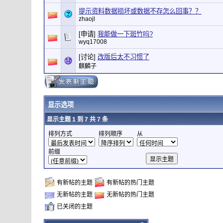
提示资料数据损坏或数据不存怎么回事？？
zhaojl
[申请]
我能做一下斑竹吗?
wyq17008
[讨论]
改版后太不习惯了
麒麟子
显示选项
显示主题 1 到 7 共 7 条
排列方式
排列顺序
从
前缀
有新帖的主题
有新帖的热门主题
无新帖的主题
无新帖的热门主题
已关闭的主题