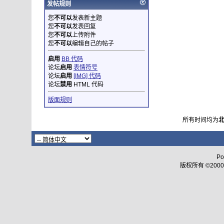
发帖规则
您
不可以
发表新主题
您
不可以
发表回复
您
不可以
上传附件
您
不可以
编辑自己的帖子
启用
BB 代码
论坛
启用
表情符号
论坛
启用
[IMG] 代码
论坛
禁用
HTML 代码
版面规则
所有时间均为
Po
版权所有 ©2000 - 2