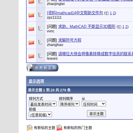
zhaojinglei
[资料]mathcad14中文帮助文件包
(
1
2
)
zpz11111
[问题]
求助，MathCAD 不能显示3D图形
(
1
2
)
vvnc
[问题]
求解符号方程
zhanghao
[问题]
请哪位大侠会将像素转换成数字信息的联系
leaves
显示选项
显示主题 1 到 20 共 279 条
排列方式
排列顺序
从
前缀
有新帖的主题
有新帖的热门主题