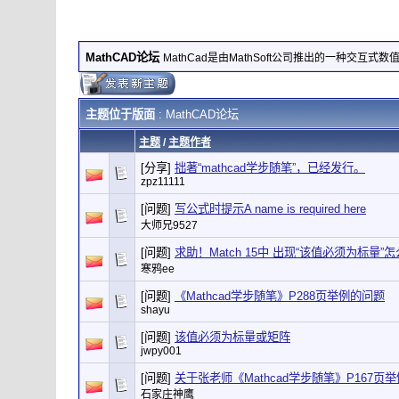
MathCAD论坛
MathCad是由MathSoft公司推出的一种交互式
主题位于版面
: MathCAD论坛
主题
/
主题作者
[分享]
拙著“mathcad学步随笔”，已经发行。
zpz11111
[问题]
写公式时提示A name is required here
大师兄9527
[问题]
求助！Match 15中 出现“该值必须为标量”
寒鸦ee
[问题]
《Mathcad学步随笔》P288页举例的问题
shayu
[问题]
该值必须为标量或矩阵
jwpy001
[问题]
关于张老师《Mathcad学步随笔》P167页
石家庄神鹰