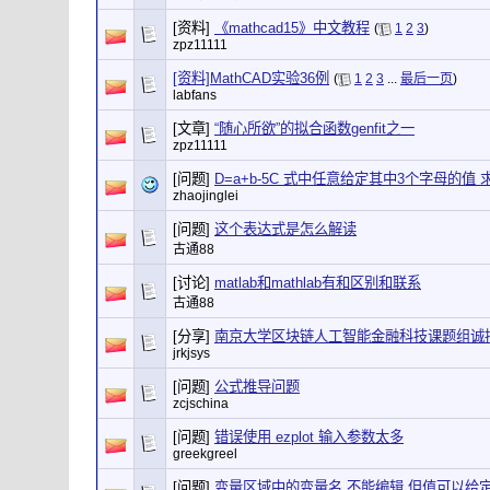
[资料]
《mathcad15》中文教程
(
1
2
3
)
zpz11111
[资料]MathCAD实验36例
(
1
2
3
...
最后一页
)
labfans
[文章]
“随心所欲”的拟合函数genfit之一
zpz11111
[问题]
D=a+b-5C 式中任意给定其中3个字母的值
zhaojinglei
[问题]
这个表达式是怎么解读
古通88
[讨论]
matlab和mathlab有和区别和联系
古通88
[分享]
南京大学区块链人工智能金融科技课题组诚
jrkjsys
[问题]
公式推导问题
zcjschina
[问题]
错误使用 ezplot 输入参数太多
greekgreel
[问题]
变量区域中的变量名 不能编辑 但值可以给