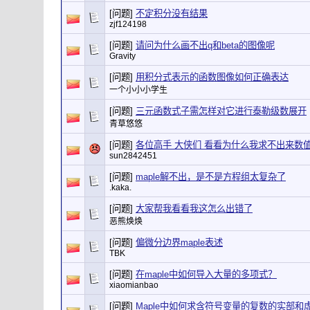
[问题]
不定积分没有结果
zjf124198
[问题]
请问为什么画不出q和beta的图像呢
Gravity
[问题]
用积分式表示的函数图像如何正确表达
一个小小小学生
[问题]
三元函数式子需怎样对它进行泰勒级数展开
青草悠悠
[问题]
各位高手 大侠们 看看为什么我求不出来数
sun2842451
[问题]
maple解不出，是不是方程组太复杂了
.kaka.
[问题]
大家帮我看看我这怎么出错了
恶熊焕焕
[问题]
偏微分边界maple表述
TBK
[问题]
在maple中如何导入大量的多项式？
xiaomianbao
[问题]
Maple中如何求含符号变量的复数的实部和