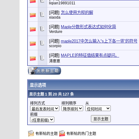
liqian19891011
[问题]
怎么使用方程的解
xiaoda
[问题]
Maple分数形式表达式如何化简
Verdure
[问题]
maple2017中怎么输入“s上下各一竖”的符号
scorpio
[问题]
MAPLE的特征值结果有点疑问。
涛崽崽
显示选项
显示主题 1 到 20 共 127 条
排列方式
排列顺序
从
前缀
有新帖的主题
有新帖的热门主题