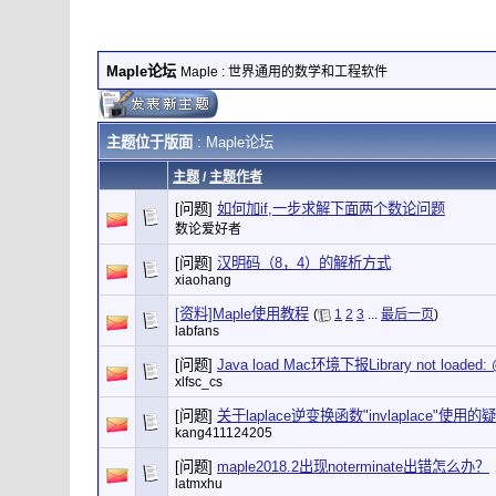
Maple论坛
Maple : 世界通用的数学和工程软件
主题位于版面
: Maple论坛
主题
/
主题作者
[问题]
如何加if,一步求解下面两个数论问题
数论爱好者
[问题]
汉明码（8，4）的解析方式
xiaohang
[资料]Maple使用教程
(
1
2
3
...
最后一页
)
labfans
[问题]
Java load Mac环境下报Library not loaded: @
xlfsc_cs
[问题]
关于laplace逆变换函数"invlaplace"使用的
kang411124205
[问题]
maple2018.2出现noterminate出错怎么办？
latmxhu