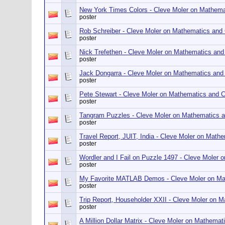
New York Times Colors - Cleve Moler on Mathem
poster
Rob Schreiber - Cleve Moler on Mathematics and
poster
Nick Trefethen - Cleve Moler on Mathematics an
poster
Jack Dongarra - Cleve Moler on Mathematics and
poster
Pete Stewart - Cleve Moler on Mathematics and 
poster
Tangram Puzzles - Cleve Moler on Mathematics 
poster
Travel Report, JUIT, India - Cleve Moler on Mat
poster
Wordler and I Fail on Puzzle 1497 - Cleve Moler
poster
My Favorite MATLAB Demos - Cleve Moler on Ma
poster
Trip Report, Householder XXII - Cleve Moler on 
poster
A Million Dollar Matrix - Cleve Moler on Mathema