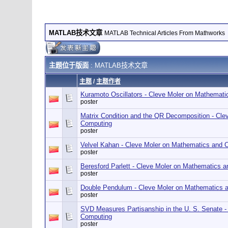
MATLAB技术文章
MATLAB Technical Articles From Mathworks
主题位于版面
: MATLAB技术文章
主题
/
主题作者
Kuramoto Oscillators - Cleve Moler on Mathemat
poster
Matrix Condition and the QR Decomposition - Cl
Computing
poster
Velvel Kahan - Cleve Moler on Mathematics and 
poster
Beresford Parlett - Cleve Moler on Mathematics 
poster
Double Pendulum - Cleve Moler on Mathematics 
poster
SVD Measures Partisanship in the U. S. Senate 
Computing
poster