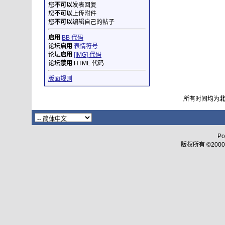
您
不可以
发表回复
您
不可以
上传附件
您
不可以
编辑自己的帖子
启用
BB 代码
论坛
启用
表情符号
论坛
启用
[IMG] 代码
论坛
禁用
HTML 代码
版面规则
所有时间均为
Po
版权所有 ©2000 - 2