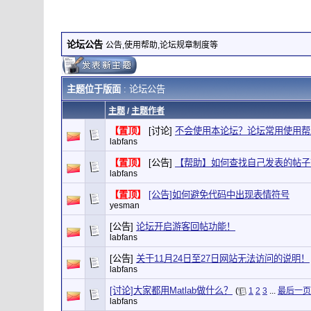
论坛公告
公告,使用帮助,论坛规章制度等
主题位于版面
: 论坛公告
主题
/
主题作者
【置顶】
[讨论]
不会使用本论坛？论坛常用使用帮
labfans
【置顶】
[公告]
【帮助】如何查找自己发表的帖子
labfans
【置顶】
[公告]如何避免代码中出现表情符号
yesman
[公告]
论坛开启游客回帖功能！
labfans
[公告]
关于11月24日至27日网站无法访问的说明！
labfans
[讨论]大家都用Matlab做什么？
(
1
2
3
...
最后一页
labfans