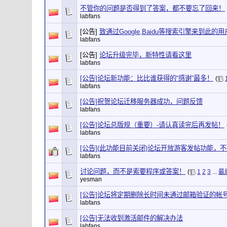
不管你的问题是否得到了答案，都不要忘了回来！
labfans
[公告]
致通过Google,Baidu等搜索引擎来到此的
labfans
[公告]
论坛升级完毕，新特性请看这里
labfans
[公告]论坛新功能：比比谁获得的“感谢”最多！
(
labfans
[公告]祝贺论坛迁移服务器成功，问题反馈
labfans
[公告]论坛总版规（重要）-请认真读完后再发帖！
labfans
[公告](此功能目前关闭)论坛开放游客发帖功能，
labfans
讨论问题，而不是索要程序或答案！
(
1
2
3
...
最
yesman
[公告]论坛将定期删除长时间未通过邮箱验证的帐
labfans
[公告]无法收到激活邮件的解决办法
labfans