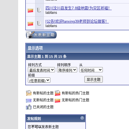
四川汶川县发生7.8级地震!为灾区祈福！
labfans
[公告]欢迎fanxing39老师到论坛做客！
labfans
显示选项
显示主题 1 到 15 共 15 条
排列方式
排列顺序
从
前缀
有新帖的主题
有新帖的热门主题
无新帖的主题
无新帖的热门主题
已关闭的主题
发帖规则
您
不可以
发表新主题