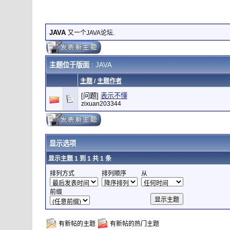
JAVA
又一个JAVA论坛.
主题位于版面
: JAVA
主题
/
主题作者
[问题]
表示不懂
zixuan203344
显示选项
显示主题 1 到 1 共 1 条
排列方式
排列顺序
从
前缀
有新帖的主题
有新帖的热门主题