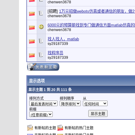
chenwen3678
[招聘]
1万元招做webots仿真或者通信的朋友，做
chenwen3678
6000元的预算能找到专门做通信方面matlab仿真
chenwen3678
找人找人，matlab
sy29187339
找程序员
sy29187339
显示选项
显示主题 1 到 20 共 111 条
排列方式
排列顺序
从
前缀
有新帖的主题
有新帖的热门主题