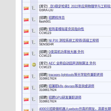
[其它]
【EI稳定检索】2022年应用物理学与工程技术
GSRA-LIU
[招聘]
招聘程序员
flash001
[招聘]
矩阵麦模拟麦克风指向性
CCM123
[招聘]
NI PXI 测控系统工程师/高级工程师
SENSEHR
[招聘]
D类耳机功率放大器 外包
CCM123
[其它]
AEC 全称自动回声消除算法 外包
CCM123
[招聘]
tracepro,lighttools等光学软件兼职老师
3108617624
[招聘]
招兼职k8s,devops等咨询或讲师
3108617624
[招聘]
招聘GPU研发兼职讲师
3108617624
4000元招能做机器人webots仿真的朋友，高薪长期