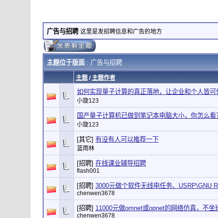
广告与招聘
这里是发招聘信息和广告的地方
主题位于版面
: 广告与招聘
主题
/
主题作者
如何实现量子计算的真正落地，让企业和个人皆可
小旋123
国产量子计算机已做到笔记本电脑大小，你怎么看
小旋123
[其它]
有没有人可以推荐一下
蓝雨林
[招聘]
在线课业辅导招聘
flash001
[招聘]
3000元做个软件无线电任务、USRP\GNU 
chenwen3678
[招聘]
11000元做omnet或opnet的网络仿真，
chenwen3678