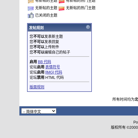
有新帖的主题
有新帖的热门主题
无新帖的主题
无新帖的热门主题
已关闭的主题
发帖规则
您
不可以
发表新主题
您
不可以
发表回复
您
不可以
上传附件
您
不可以
编辑自己的帖子
启用
BB 代码
论坛
启用
表情符号
论坛
启用
[IMG] 代码
论坛
禁用
HTML 代码
版面规则
所有时间均为
Po
版权所有 ©2000 - 2