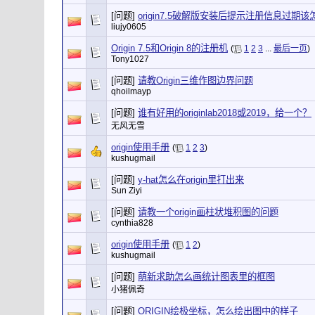
[问题]
origin7.5破解版安装后提示注册信息过期
liujy0605
Origin 7.5和Origin 8的注册机
(
1
2
3
...
最后一页
)
Tony1027
[问题]
请教Origin三维作图边界问题
qhoilmayp
[问题]
谁有好用的originlab2018或2019，给一个？
无风无雪
origin使用手册
(
1
2
3
)
kushugmail
[问题]
y-hat怎么在origin里打出来
Sun Ziyi
[问题]
请教一个origin画柱状堆积图的问题
cynthia828
origin使用手册
(
1
2
)
kushugmail
[问题]
萌新求助怎么画统计图表里的框图
小猪佩奇
[问题]
ORIGIN绘极坐标，怎么绘出图中的样子