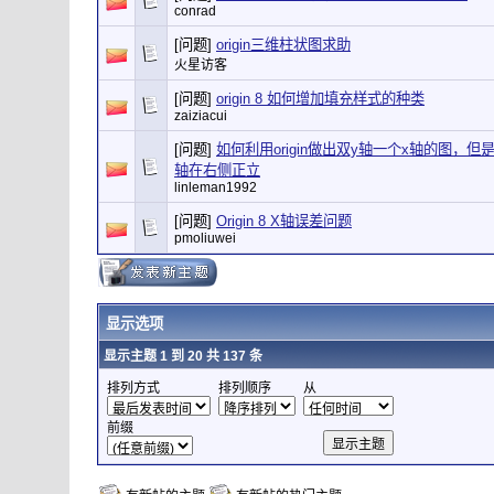
conrad
[问题]
origin三维柱状图求助
火星访客
[问题]
origin 8 如何增加填充样式的种类
zaiziacui
[问题]
如何利用origin做出双y轴一个x轴的图，
轴在右侧正立
linleman1992
[问题]
Origin 8 X轴误差问题
pmoliuwei
显示选项
显示主题 1 到 20 共 137 条
排列方式
排列顺序
从
前缀