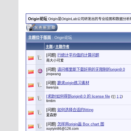
Origin论坛
Origin是OriginLab公司研发出的专业绘图和数据分
主题位于版面
: Origin论坛
主题
/
主题作者
[问题]
行统计平均值的计算问题
南大小可爱
[问题]
请问哪里能下载好用的无限制的origin9.0
jinqwang
[问题]
跪求origin练习素材
liwenjia
[求助]如何得到origin8.0 的 license file
(
1
2
)
timtim
[问题]
如何选择合适的fitting
夏森野
[问题]
怎样用origin画 Box chart 图
xuyiyin86@126.com