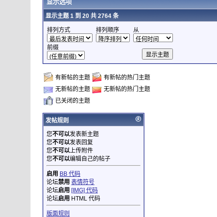
显示选项
显示主题 1 到 20 共 2764 条
排列方式
排列顺序
从
前缀
有新帖的主题
有新帖的热门主题
无新帖的主题
无新帖的热门主题
已关闭的主题
发帖规则
您
不可以
发表新主题
您
不可以
发表回复
您
不可以
上传附件
您
不可以
编辑自己的帖子
启用
BB 代码
论坛
禁用
表情符号
论坛
启用
[IMG] 代码
论坛
启用
HTML 代码
版面规则