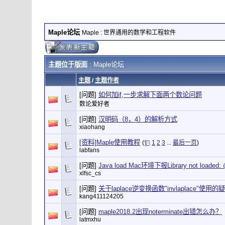
Maple论坛
Maple : 世界通用的数学和工程软件
主题位于版面
: Maple论坛
主题
/
主题作者
[问题]
如何加if,一步求解下面两个数论问题
数论爱好者
[问题]
汉明码（8，4）的解析方式
xiaohang
[资料]Maple使用教程
(
1
2
3
...
最后一页
)
labfans
[问题]
Java load Mac环境下报Library not loaded: @
xlfsc_cs
[问题]
关于laplace逆变换函数"invlaplace"使用的
kang411124205
[问题]
maple2018.2出现noterminate出错怎么办？
latmxhu