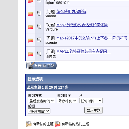
liqian19891011
[问题]
怎么使用方程的解
xiaoda
[问题]
Maple分数形式表达式如何化简
Verdure
[问题]
maple2017中怎么输入“s上下各一竖”的符号
scorpio
[问题]
MAPLE的特征值结果有点疑问。
涛崽崽
显示选项
显示主题 1 到 20 共 127 条
排列方式
排列顺序
从
前缀
有新帖的主题
有新帖的热门主题