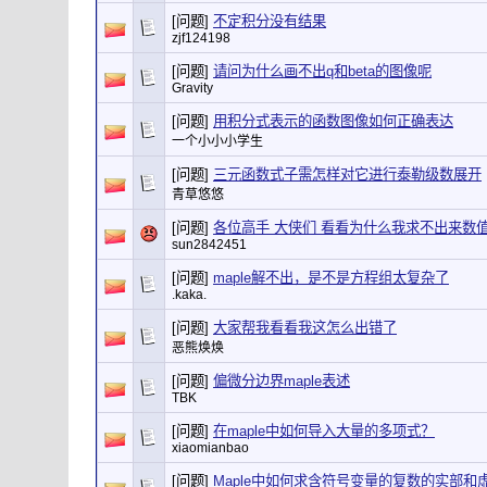
[问题]
不定积分没有结果
zjf124198
[问题]
请问为什么画不出q和beta的图像呢
Gravity
[问题]
用积分式表示的函数图像如何正确表达
一个小小小学生
[问题]
三元函数式子需怎样对它进行泰勒级数展开
青草悠悠
[问题]
各位高手 大侠们 看看为什么我求不出来数
sun2842451
[问题]
maple解不出，是不是方程组太复杂了
.kaka.
[问题]
大家帮我看看我这怎么出错了
恶熊焕焕
[问题]
偏微分边界maple表述
TBK
[问题]
在maple中如何导入大量的多项式？
xiaomianbao
[问题]
Maple中如何求含符号变量的复数的实部和