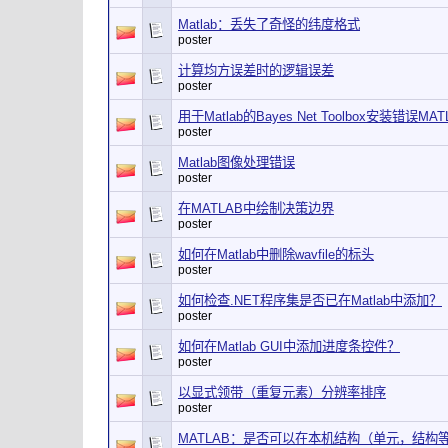
Matlab：丢失了奇怪的纬度格式
poster
计算均方误差时的逻辑误差
poster
用于Matlab的Bayes Net Toolbox安装错误MATL
poster
Matlab图像处理错误
poster
在MATLAB中绘制决策边界
poster
如何在Matlab中删除wavfile的标头
poster
如何检查.NET程序集是否已在Matlab中添加？
poster
如何在Matlab GUI中添加进度条控件？
poster
以显式领带（重复元素）分辨率排序
poster
MATLAB：是否可以在本机结构（单元，结构