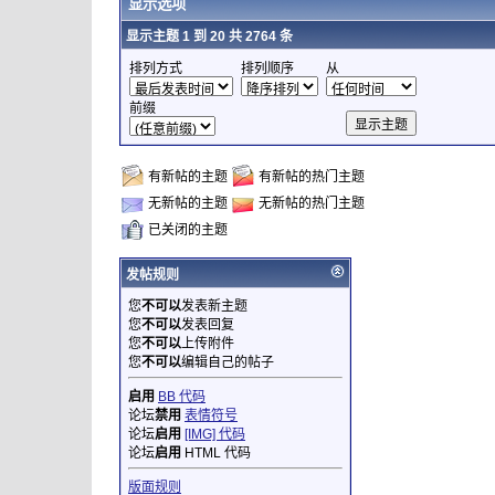
显示选项
显示主题 1 到 20 共 2764 条
排列方式
排列顺序
从
前缀
有新帖的主题
有新帖的热门主题
无新帖的主题
无新帖的热门主题
已关闭的主题
发帖规则
您
不可以
发表新主题
您
不可以
发表回复
您
不可以
上传附件
您
不可以
编辑自己的帖子
启用
BB 代码
论坛
禁用
表情符号
论坛
启用
[IMG] 代码
论坛
启用
HTML 代码
版面规则