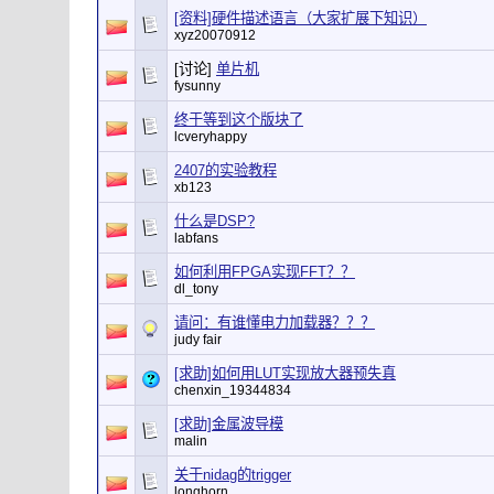
[资料]硬件描述语言（大家扩展下知识）
xyz20070912
[讨论]
单片机
fysunny
终于等到这个版块了
lcveryhappy
2407的实验教程
xb123
什么是DSP?
labfans
如何利用FPGA实现FFT？？
dl_tony
请问：有谁懂电力加载器？？？
judy fair
[求助]如何用LUT实现放大器预失真
chenxin_19344834
[求助]金属波导模
malin
关于nidag的trigger
longhorn