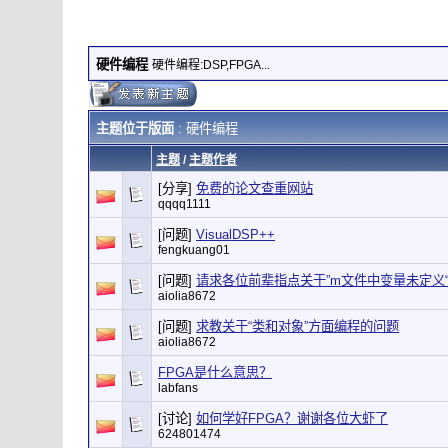
硬件编程
硬件编程:DSP,FPGA...
主题位于版面
: 硬件编程
主题
/
主题作者
[分享]
免费的论文查重网站
qqqq1111
[问题]
VisualDSP++
fengkuang01
[问题]
请求各位前辈指点关于”m文件中变量未定义
aiolia8672
[问题]
求教关于“类和对象”方面编程的问题
aiolia8672
FPGA是什么意思？
labfans
[讨论]
如何学好FPGA？谢谢各位大虾了
624801474