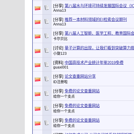
[分享]
第八届水与环境可持续发展国际会议（ICSD
Anna13
[分享]
推荐一本材料领域的EI检索会议期刊
Anna13
[分享]
第八届人工智能、医学工程、教育国际会议（
卡尔贝比
[讨论]
量子计算的出现，让我们看到突破算力
小旋123
[资料]
中国高技术产业统计年鉴2019免费
guaxi001
[分享]
论文查重网站分享
ID注册啦
[分享]
免费的论文查重网站
给你一个支点
[分享]
免费的论文查重网站
给你一个支点
[分享]
免费的论文查重网站
给你一个支点