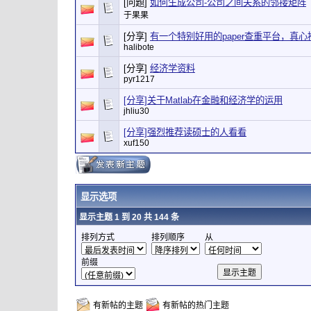
[问题]
如何生成公司-公司之间关系的邻接矩阵
于果果
[分享]
有一个特别好用的paper查重平台，真
halibote
[分享]
经济学资料
pyr1217
[分享]关于Matlab在金融和经济学的运用
jhliu30
[分享]强烈推荐读硕士的人看看
xuf150
显示选项
显示主题 1 到 20 共 144 条
排列方式
排列顺序
从
前缀
有新帖的主题
有新帖的热门主题