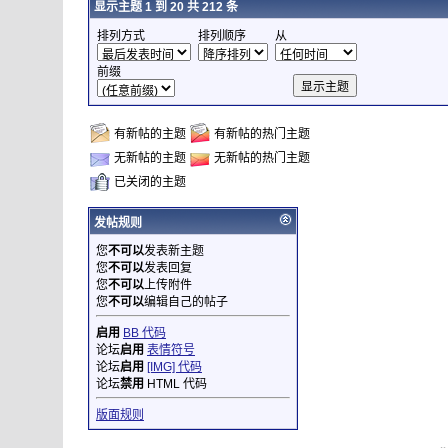
显示主题 1 到 20 共 212 条
排列方式
排列顺序
从
前缀
有新帖的主题
有新帖的热门主题
无新帖的主题
无新帖的热门主题
已关闭的主题
发帖规则
您
不可以
发表新主题
您
不可以
发表回复
您
不可以
上传附件
您
不可以
编辑自己的帖子
启用
BB 代码
论坛
启用
表情符号
论坛
启用
[IMG] 代码
论坛
禁用
HTML 代码
版面规则