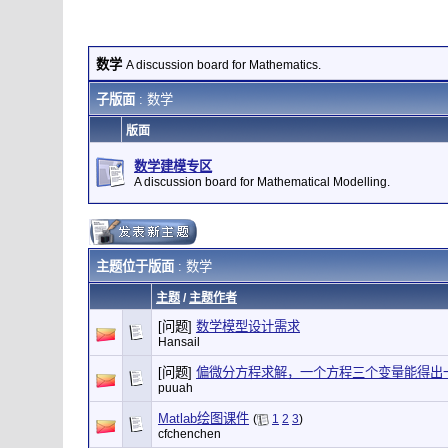
数学
A discussion board for Mathematics.
子版面
: 数学
版面
数学建模专区
A discussion board for Mathematical Modelling.
主题位于版面
: 数学
主题
/
主题作者
[问题]
数学模型设计需求
Hansail
[问题]
偏微分方程求解，一个方程三个变量能得出
puuah
Matlab绘图课件
(
1
2
3
)
cfchenchen