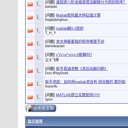
[问题]
谁知道八阶龙格库塔法解微分方程的程序？
panpan
[问题]
Matlab矩阵最大特征值计算
lingdubinghuo
[问题]
matlab解0-1规划
T_H_Y
[问题]
求大神看看我的程序哪里不对
danxiaojuan
[问题]
y''(x)-e^y(x)=0能解吗?
尘土飞扬
[问题]
新手真诚求教《求近似解问题》
Don·tPlayDotA
新手求助：如何用matlab求含有 组合数的 数列和
liuyunfu
[问题]
MATLAB建立实数矩阵!!!!!!
syon
显示选项