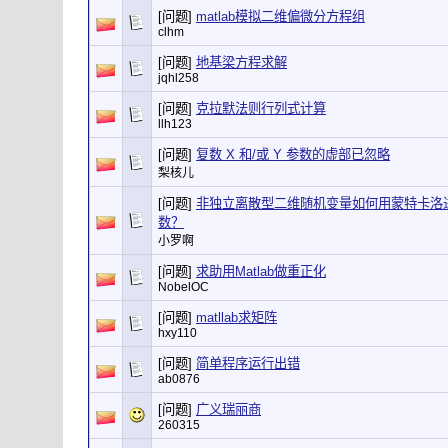
[问题]
matlab模拟二维偏微分方程组
clhm
[问题]
地基梁方程求解
jqhl258
[问题]
克拉默法则行列式计算
llh123
[问题]
复数 X 和/或 Y 参数的虚部已忽略
梨核儿
[问题]
非独立离散型二维随机变量如何用蒙特卡洛
数？
小罗啊
[问题]
求助用Matlab做重正化
NobelOC
[问题]
matllab求矩阵
hxy110
[问题]
简单程序运行出错
ab0876
[问题]
广义瑞丽商
260315