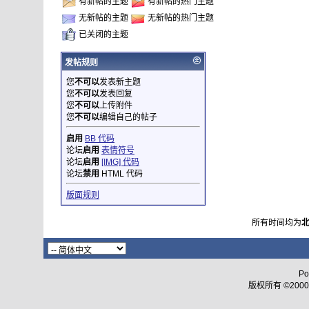
有新帖的主题
有新帖的热门主题
无新帖的主题
无新帖的热门主题
已关闭的主题
发帖规则
您
不可以
发表新主题
您
不可以
发表回复
您
不可以
上传附件
您
不可以
编辑自己的帖子
启用
BB 代码
论坛
启用
表情符号
论坛
启用
[IMG] 代码
论坛
禁用
HTML 代码
版面规则
所有时间均为
Po
版权所有 ©2000 - 2