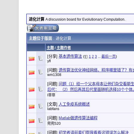
进化计算
A discussion board for Evolutionary Computation.
主题位于版面
: 进化计算
主题
/
主题作者
[分享]
基本遗传算法
(
1
2
3
...
最后一页
)
yfl
[问题]
遗传算法优化神经网络，程序哪里错了？有
wm1308
[问题]
问题（1）给一个父本母本让他们杂交看能
后代； （2）然后再其后代里面随机选择10个个体
l菲菲
[文章]
人工免疫系统概述
labfans
[问题]
Matlab做遗传算法编程
兜兜520
[问题]
初学者请前辈们帮我看看这错误怎么解决