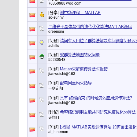
76850988@qq.com
[分享]
谢中华课程----MATLAB
so-sunny
二维光子晶体禁带的遗传优化算法MATLAB源码
greensim
[问题]
请问有人用粒子群算法解决车间调度问题么
achills
[问题]
蚁群算法地图转化问题
55230548
[问题]
Matlab求解遗传算法时报错
jianweishi@163
[问题]
配电网重构求指导
一剑定阳
[问题]
具有 终端约束 的时候怎么应用遗传算法？
jianweishi@163
[讨论]
希望结识到朋友能共同研究免疫优化bp算法
天翔月
[问题]
[求助] MATLAB实现遗传算法 如何画出
ai_hinemon