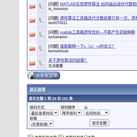
[问题]
MATLAB实现遗传算法 如何画出进化代数
ai_hinemon
[问题]
遗传算法工具箱迭代次数结果只有一次，而想
wml070611
[问题]
matlab工具箱遗传优化---不能产生初始种群
wchampion
[问题]
谁能解释一下c（s）=r的含义？
kennetclose
关于遗传算法的结果？
生活需要
显示选项
显示主题 1 到 20 共 101 条
排列方式
排列顺序
从
前缀