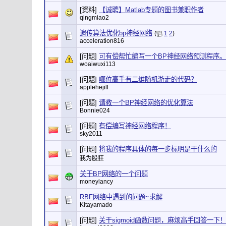
[资料]
【诚聘】Matlab专题的图书兼职作者
qingmiao2
遗传算法优化bp神经网络
(
1
2
)
acceleration816
[问题]
可有偿帮忙编写一个BP神经网络预测程序。
woaiwuxi113
[问题]
哪位高手有二维随机游走的代码？
applehejill
[问题]
请教一个BP神经网络的优化算法
Bonnie024
[问题]
有偿编写神经网络程序！
sky2011
[问题]
将我的程序具体的每一步标明是干什么的
我为股狂
关于BP网络的一个问题
moneylancy
RBF网络中遇到的问题~求解
Kitayamado
[问题]
关于sigmoid函数问题，麻烦高手回答一下