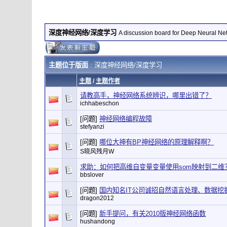
深度神经网络/深度学习
A discussion board for Deep Neural Ne
主题位于版面
: 深度神经网络/深度学习
主题
/
主题作者
请教高手，神经网络系统辨识，哪里出错了？
ichhabeschon
[问题]
神经网络编程故障
stefyanzi
[问题]
哪位大神有BP神经网络的原理解释啊？
S晓风残月W
求助：如何把高维自变量变量使用som映射到二维
bbslover
[问题]
国内知名IT公司诚招自然语言处理、数据挖
dragon2012
[问题]
新手提问，有关2010版神经网络函数
hushandong