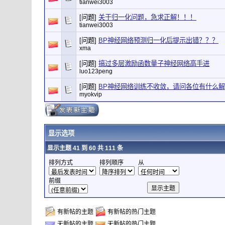
tianwei3003
[问题]
关于归一化问题，急求正解！！！
tianwei3003
[问题]
BP神经网络预测归一化后提示出错？？？
xma
[问题]
搞过多层激励函数量子神经网络高手进
luo123peng
[问题]
BP神经网络训练不收敛，请问各位有什么
myokvip
显示选项
显示主题 41 到 60 共 111 条
排列方式
排列顺序
从
前缀
有新帖的主题
有新帖的热门主题
无新帖的主题
无新帖的热门主题