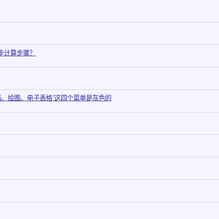
步计算步骤？
绘画、绘图、电子表格”这四个菜单是灰色的