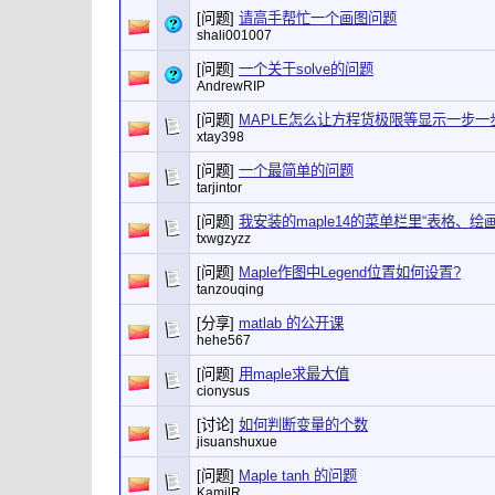
[问题]
请高手帮忙一个画图问题
shali001007
[问题]
一个关于solve的问题
AndrewRIP
[问题]
MAPLE怎么让方程货极限等显示一步一
xtay398
[问题]
一个最简单的问题
tarjintor
[问题]
我安装的maple14的菜单栏里“表格、
txwgzyzz
[问题]
Maple作图中Legend位置如何设置?
tanzouqing
[分享]
matlab 的公开课
hehe567
[问题]
用maple求最大值
cionysus
[讨论]
如何判断变量的个数
jisuanshuxue
[问题]
Maple tanh 的问题
KamilR