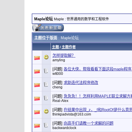
Maple论坛
Maple : 世界通用的数学和工程软件
主题位于版面
: Maple论坛
主题
/
主题作者
怎样提取解？
amyling
[问题]
各位大侠，帮我看看下面这段maple程
wtt000
[问题]
求助迭代法程序修改
cheng
[问题]
急急急！！怎样利用MAPLE联立求解方
Real-Alex
[问题]
在结果中出现_z，_f和RootOf是什么意思
thinkpadvista@163.com
[问题]
向高手们请教一个求解的问题
backwardclock