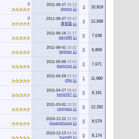
2011-08-27
16:13
3
10,919
zippon
2011-08-27
09:42
4
12,568
黄营磊
2011-06-16
21:17
0
7,638
xtay398
2011-06-01
10:32
0
6,809
tarjintor
2011-05-09
15:02
0
7,671
txwgzyzz
2011-04-29
23:10
1
11,980
ctrle
2011-04-27
09:40
0
8,191
hehe567
2011-03-02
10:32
0
12,282
cionysus
2010-12-22
22:50
0
8,579
jisuanshuxue
2010-12-13
04:19
0
8,174
KamilR