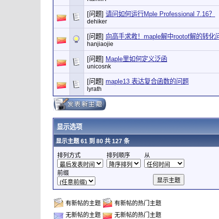
[问题]
请问如何运行Mple Professional 7.16？
dehiker
[问题]
向高手求救！maple解中rootof解的转
hanjiaojie
[问题]
Maple里如何定义泛函
unicosnk
[问题]
maple13 表达复合函数的问题
lyrath
显示选项
显示主题 61 到 80 共 127 条
排列方式
排列顺序
从
前缀
有新帖的主题
有新帖的热门主题
无新帖的主题
无新帖的热门主题