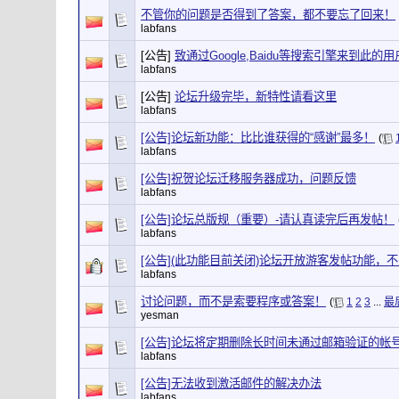
不管你的问题是否得到了答案，都不要忘了回来！
labfans
[公告]
致通过Google,Baidu等搜索引擎来到此的
labfans
[公告]
论坛升级完毕，新特性请看这里
labfans
[公告]论坛新功能：比比谁获得的“感谢”最多！
(
labfans
[公告]祝贺论坛迁移服务器成功，问题反馈
labfans
[公告]论坛总版规（重要）-请认真读完后再发帖！
labfans
[公告](此功能目前关闭)论坛开放游客发帖功能，
labfans
讨论问题，而不是索要程序或答案！
(
1
2
3
...
最
yesman
[公告]论坛将定期删除长时间未通过邮箱验证的帐
labfans
[公告]无法收到激活邮件的解决办法
labfans