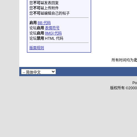
您
不可以
发表回复
您
不可以
上传附件
您
不可以
编辑自己的帖子
启用
BB 代码
论坛
启用
表情符号
论坛
启用
[IMG] 代码
论坛
禁用
HTML 代码
版面规则
所有时间均为
Po
版权所有 ©2000 - 2