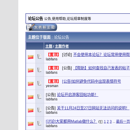
论坛公告
公告,使用帮助,论坛规章制度等
主题位于版面
: 论坛公告
主题
/
主题作者
【置顶】
[讨论]
不会使用本论坛？论坛常用使用帮
labfans
【置顶】
[公告]
【帮助】如何查找自己发表的帖子
labfans
【置顶】
[公告]如何避免代码中出现表情符号
yesman
[公告]
论坛开启游客回帖功能！
labfans
[公告]
关于11月24日至27日网站无法访问的说明！
labfans
[讨论]大家都用Matlab做什么？
(
1
2
3
...
最后一页
labfans