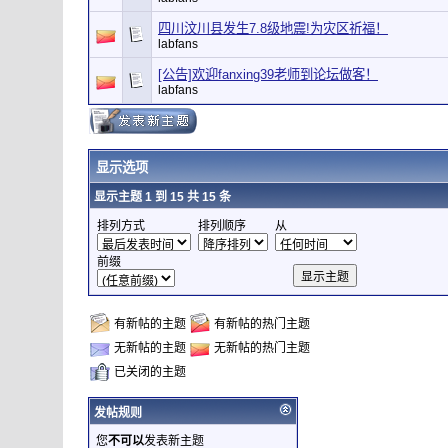
四川汶川县发生7.8级地震!为灾区祈福！
labfans
[公告]欢迎fanxing39老师到论坛做客！
labfans
显示选项
显示主题 1 到 15 共 15 条
排列方式
排列顺序
从
前缀
有新帖的主题
有新帖的热门主题
无新帖的主题
无新帖的热门主题
已关闭的主题
发帖规则
您
不可以
发表新主题