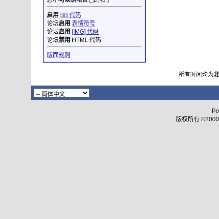
您
不可以
编辑自己的帖子
启用
BB 代码
论坛
启用
表情符号
论坛
启用
[IMG] 代码
论坛
禁用
HTML 代码
版面规则
所有时间均为
Po
版权所有 ©2000 - 2