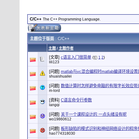
C/C++
The C++ Programming Language.
主题位于版面
: C/C++
主题
/
主题作者
[文章]
c语言入门很简单
(
1
2
)
lili123
[问题]
matlab与vc混合编程时matlab编译环境设
shuaishuailei
[问题]
数值计算时怎样避免电脑的有限字长效应带
m-lord
[资料]
C语言命令行参数
langqi
[问题]
关于一个课程设计的 一点头绪没有呢
wo19860612
[问题]
板形缺陷的模式识别和神经网络设计的程序
hao774318030