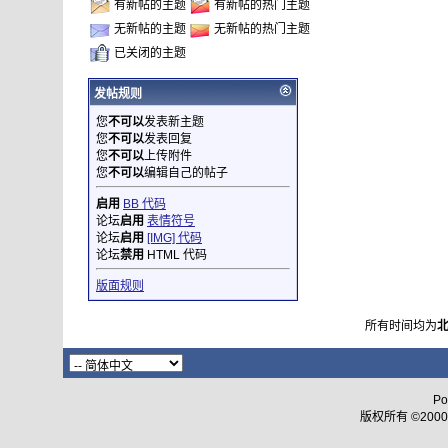
有新帖的主题
有新帖的热门主题
无新帖的主题
无新帖的热门主题
已关闭的主题
发帖规则
您
不可以
发表新主题
您
不可以
发表回复
您
不可以
上传附件
您
不可以
编辑自己的帖子
启用
BB 代码
论坛
启用
表情符号
论坛
启用
[IMG] 代码
论坛
禁用
HTML 代码
版面规则
所有时间均为
Po
版权所有 ©2000 - 2