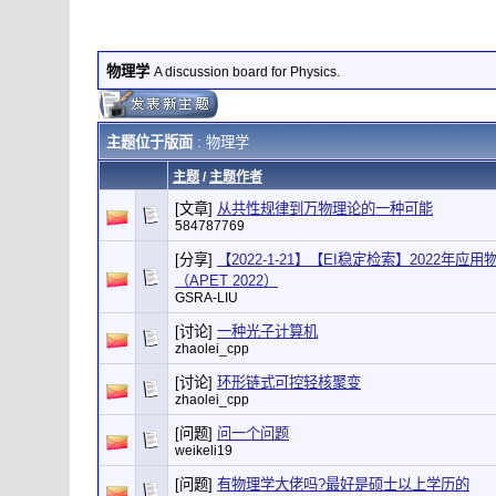
物理学
A discussion board for Physics.
主题位于版面
: 物理学
主题
/
主题作者
[文章]
从共性规律到万物理论的一种可能
584787769
[分享]
【2022-1-21】【EI稳定检索】2022
（APET 2022）
GSRA-LIU
[讨论]
一种光子计算机
zhaolei_cpp
[讨论]
环形链式可控轻核聚变
zhaolei_cpp
[问题]
问一个问题
weikeli19
[问题]
有物理学大佬吗?最好是硕士以上学历的