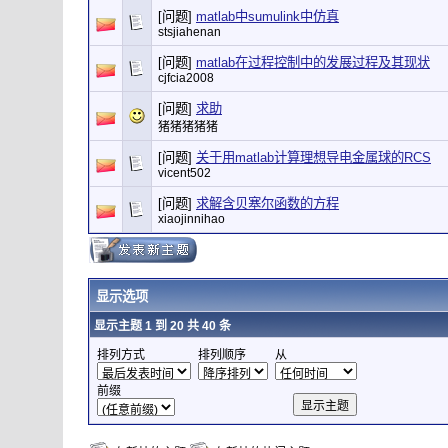
[问题]
matlab中sumulink中仿真
stsjiahenan
[问题]
matlab在过程控制中的发展过程及其现状
cjfcia2008
[问题]
求助
猪猪猪猪猪
[问题]
关于用matlab计算理想导电金属球的RCS
vicent502
[问题]
求解含贝塞尔函数的方程
xiaojinnihao
显示选项
显示主题 1 到 20 共 40 条
排列方式
排列顺序
从
前缀