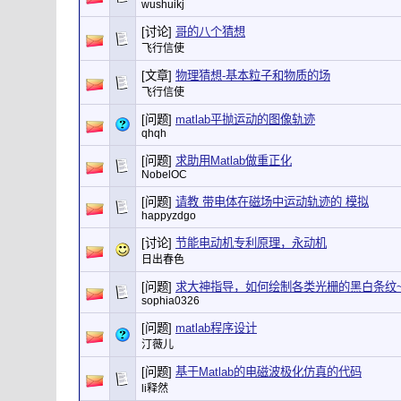
wushuikj
[讨论]
哥的八个猜想
飞行信使
[文章]
物理猜想-基本粒子和物质的场
飞行信使
[问题]
matlab平抛运动的图像轨迹
qhqh
[问题]
求助用Matlab做重正化
NobelOC
[问题]
请教 带电体在磁场中运动轨迹的 模拟
happyzdgo
[讨论]
节能电动机专利原理，永动机
日出春色
[问题]
求大神指导，如何绘制各类光栅的黑白条纹
sophia0326
[问题]
matlab程序设计
汀薇儿
[问题]
基于Matlab的电磁波极化仿真的代码
li释然