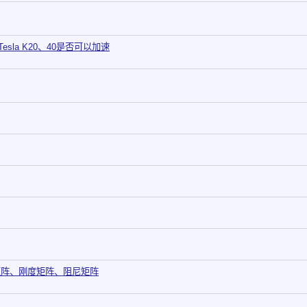
Tesla K20、40是否可以加速
质量矩阵、刚度矩阵、阻尼矩阵