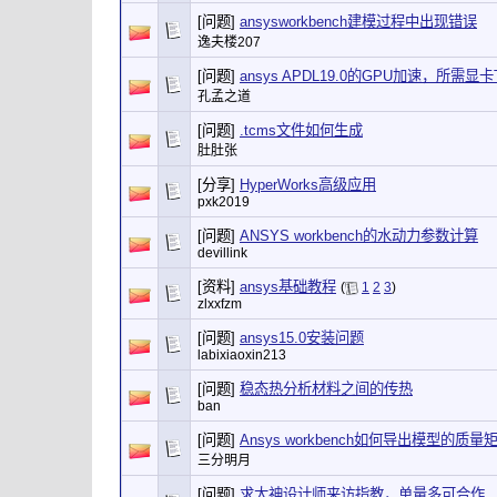
[问题]
ansysworkbench建模过程中出现错误
逸夫楼207
[问题]
ansys APDL19.0的GPU加速，所需显卡
孔孟之道
[问题]
.tcms文件如何生成
肚肚张
[分享]
HyperWorks高级应用
pxk2019
[问题]
ANSYS workbench的水动力参数计算
devillink
[资料]
ansys基础教程
(
1
2
3
)
zlxxfzm
[问题]
ansys15.0安装问题
labixiaoxin213
[问题]
稳态热分析材料之间的传热
ban
[问题]
Ansys workbench如何导出模型的
三分明月
[问题]
求大神设计师来访指教，单量多可合作