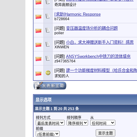
奇异高频设计
[求助]Harmonic Response
b728664
[问题]
变压器温度场分析的耦合问题
polier
[问题]
小白，求大神赠送新手入门资料！感恩
XINWEN
[问题]
ANSYSworkbench中铣刀的流体填充
z947365764
[问题]
建一个功能梯度材料模型（哈氏合金和
求知的人
显示选项
显示主题 1 到 20 共 253 条
排列方式
排列顺序
从
前缀