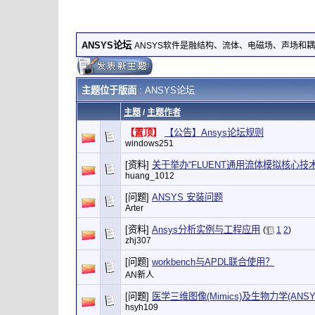
ANSYS论坛
ANSYS软件是融结构、流体、电磁场、声场和
主题位于版面
: ANSYS论坛
主题
/
主题作者
【置顶】
【公告】Ansys论坛规则
windows251
[资料]
关于举办“FLUENT通用流体模拟核心技
huang_1012
[问题]
ANSYS 安装问题
Arter
[资料]
Ansys分析实例与工程应用
(
1
2
)
zhj307
[问题]
workbench与APDL联合使用？
AN新人
[问题]
医学三维图像(Mimics)及生物力学(ANS
hsyh109