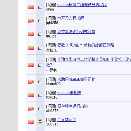
[问题]
matlab模拟二维偏微分方程组
clhm
[问题]
地基梁方程求解
jqhl258
[问题]
克拉默法则行列式计算
llh123
[问题]
复数 X 和/或 Y 参数的虚部已忽略
梨核儿
[问题]
非独立离散型二维随机变量如何用蒙特卡洛
数？
小罗啊
[问题]
求助用Matlab做重正化
NobelOC
[问题]
matllab求矩阵
hxy110
[问题]
简单程序运行出错
ab0876
[问题]
广义瑞丽商
260315