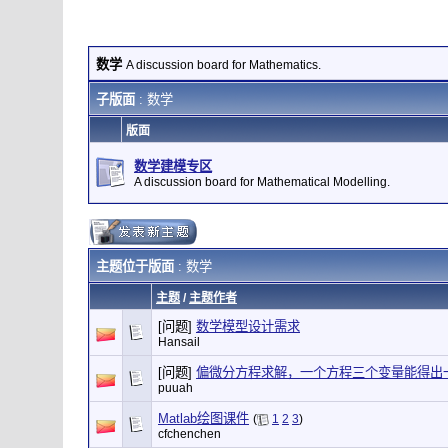
数学
A discussion board for Mathematics.
子版面
: 数学
版面
数学建模专区
A discussion board for Mathematical Modelling.
主题位于版面
: 数学
主题
/
主题作者
[问题]
数学模型设计需求
Hansail
[问题]
偏微分方程求解，一个方程三个变量能得出
puuah
Matlab绘图课件
(
1
2
3
)
cfchenchen