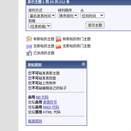
显示主题 1 到 20 共 212 条
排列方式
排列顺序
从
前缀
有新帖的主题
有新帖的热门主题
无新帖的主题
无新帖的热门主题
已关闭的主题
发帖规则
您
不可以
发表新主题
您
不可以
发表回复
您
不可以
上传附件
您
不可以
编辑自己的帖子
启用
BB 代码
论坛
启用
表情符号
论坛
启用
[IMG] 代码
论坛
禁用
HTML 代码
版面规则