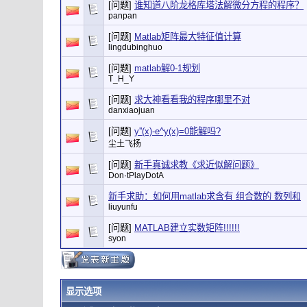
[问题]
谁知道八阶龙格库塔法解微分方程的程序？
panpan
[问题]
Matlab矩阵最大特征值计算
lingdubinghuo
[问题]
matlab解0-1规划
T_H_Y
[问题]
求大神看看我的程序哪里不对
danxiaojuan
[问题]
y''(x)-e^y(x)=0能解吗?
尘土飞扬
[问题]
新手真诚求教《求近似解问题》
Don·tPlayDotA
新手求助：如何用matlab求含有 组合数的 数列和
liuyunfu
[问题]
MATLAB建立实数矩阵!!!!!!
syon
显示选项