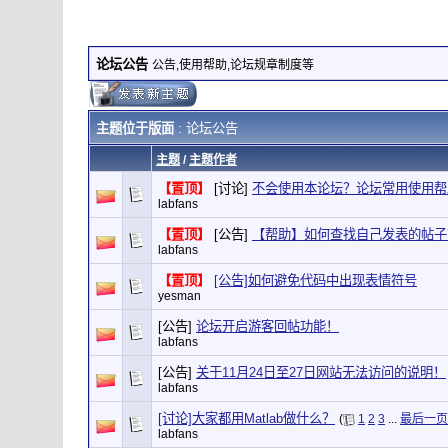
论坛公告
公告,使用帮助,论坛规章制度等
主题位于版面
: 论坛公告
主题
/
主题作者
【置顶】
[讨论]
不会使用本论坛？论坛常用使用帮
labfans
【置顶】
[公告]
【帮助】如何查找自己发表的帖子
labfans
【置顶】
[公告]如何避免代码中出现表情符号
yesman
[公告]
论坛开启游客回帖功能！
labfans
[公告]
关于11月24日至27日网站无法访问的说明！
labfans
[讨论]大家都用Matlab做什么？
(
1
2
3
...
最后一页
labfans