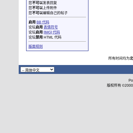
您
不可以
发表回复
您
不可以
上传附件
您
不可以
编辑自己的帖子
启用
BB 代码
论坛
启用
表情符号
论坛
启用
[IMG] 代码
论坛
禁用
HTML 代码
版面规则
所有时间均为
Po
版权所有 ©2000 - 2