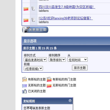
四川汶川县发生7.8级地震!为灾区祈福！
labfans
[公告]欢迎fanxing39老师到论坛做客！
labfans
显示选项
显示主题 1 到 15 共 15 条
排列方式
排列顺序
从
前缀
有新帖的主题
有新帖的热门主题
无新帖的主题
无新帖的热门主题
已关闭的主题
发帖规则
您
不可以
发表新主题