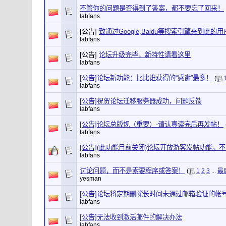
不管你的问题是否得到了答案，都不要忘了回来！
labfans
[公告]
致通过Google,Baidu等搜索引擎来到此的
labfans
[公告]
论坛升级完毕，新特性请看这里
labfans
[公告]论坛新功能：比比谁获得的“感谢”最多！
(
labfans
[公告]祝贺论坛迁移服务器成功，问题反馈
labfans
[公告]论坛总版规（重要）-请认真读完后再发帖！
labfans
[公告](此功能目前关闭)论坛开放游客发帖功能，
labfans
讨论问题，而不是索要程序或答案！
(
1
2
3
...
最
yesman
[公告]论坛将定期删除长时间未通过邮箱验证的帐
labfans
[公告]无法收到激活邮件的解决办法
labfans