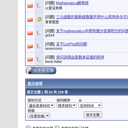
[问题]
Mathematica解卷绕
火星没有雨
[问题]
三元函数的泰勒级数展开用什么程序命令可
青草悠悠
[问题]
关于mathematics中带有微分变量积分的问
yjt344
[问题]
关于ListPlot的问题
sevencons
[问题]
求问选择出复数本征值的程序
Irene Adler
显示选项
显示主题 1 到 20 共 199 条
排列方式
排列顺序
从
前缀