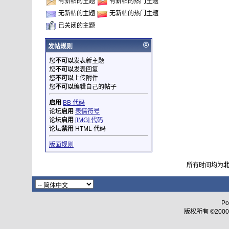
有新帖的主题
有新帖的热门主题
无新帖的主题
无新帖的热门主题
已关闭的主题
发帖规则
您
不可以
发表新主题
您
不可以
发表回复
您
不可以
上传附件
您
不可以
编辑自己的帖子
启用
BB 代码
论坛
启用
表情符号
论坛
启用
[IMG] 代码
论坛
禁用
HTML 代码
版面规则
所有时间均为
Po
版权所有 ©2000 - 2