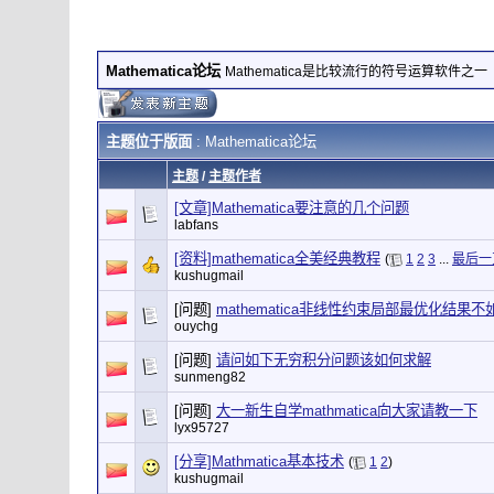
Mathematica论坛
Mathematica是比较流行的符号运算软件之一
主题位于版面
: Mathematica论坛
主题
/
主题作者
[文章]Mathematica要注意的几个问题
labfans
[资料]mathematica全美经典教程
(
1
2
3
...
最后一
kushugmail
[问题]
mathematica非线性约束局部最优化结果不
ouychg
[问题]
请问如下无穷积分问题该如何求解
sunmeng82
[问题]
大一新生自学mathmatica向大家请教一下
lyx95727
[分享]Mathmatica基本技术
(
1
2
)
kushugmail