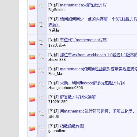
[问题]
mathematica求解泊松方程
BigSoldier
[问题]
请问如何用少一点的内存解一个8元线性方程
阵解）
李朵拉
[问题]
有偿代写mathematics程序
183大管子
[问题]
那位有wolfram workbench 1.0或者1.1版
zhuxm888
[问题]
mathematica如何通过函数对变量实现值传
Fire_Ma
[问题]
求助，利用findroot解多元超越方程组
zhangzhehome0306
[问题]
解复数方程组求通解
710291259
[问题]
用mathematic进行符号运算：多项式化
周小周
[问题]
指数函数作图
gaohuifen