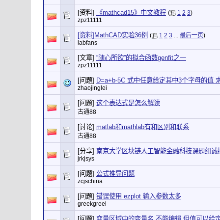
[资料]
《mathcad15》中文教程
(
1
2
3
)
zpz11111
[资料]MathCAD实验36例
(
1
2
3
...
最后一页
)
labfans
[文章]
“随心所欲”的拟合函数genfit之一
zpz11111
[问题]
D=a+b-5C 式中任意给定其中3个字母的值
zhaojinglei
[问题]
这个表达式是怎么解读
古通88
[讨论]
matlab和mathlab有和区别和联系
古通88
[分享]
南京大学区块链人工智能金融科技课题组诚
jrkjsys
[问题]
公式推导问题
zcjschina
[问题]
错误使用 ezplot 输入参数太多
greekgreel
[问题]
变量区域中的变量名 不能编辑 但值可以给