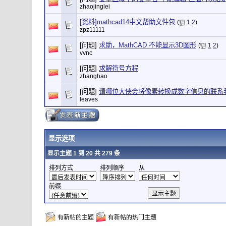
zhaojinglei
[资料]mathcad14中文帮助文件包
(
1
2
)
zpz11111
[问题]
求助，MathCAD 不能显示3D图形
(
1
2
)
vvnc
[问题]
求解符号方程
zhanghao
[问题]
请哪位大侠会将像素转换成数字信息的联系
leaves
显示选项
显示主题 1 到 20 共 279 条
排列方式
排列顺序
从
前缀
有新帖的主题
有新帖的热门主题