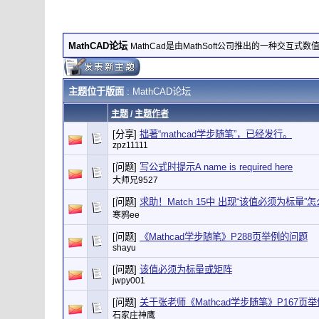
MathCAD论坛
MathCad是由MathSoft公司推出的一种交互式
主题位于版面
: MathCAD论坛
主题
/
主题作者
[分享]
拙著“mathcad学步随笔”，已经发行。
zpz11111
[问题]
写公式时提示A name is required here
大师兄9527
[问题]
求助！Match 15中 出现“该值必须为标量”
寒鸦ee
[问题]
《Mathcad学步随笔》P288页举例的问题
shayu
[问题]
该值必须为标量或矩阵
jwpy001
[问题]
关于张老师《Mathcad学步随笔》P167页
石家庄神鹰