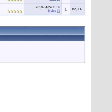
2010-04-24
11:56
1
82,036
Noiya