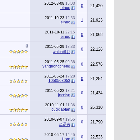
2012-03-08
15:03
0
21,420
leinuo
2011-10-23
12:33
1
21,923
leinuo
2011-10-11
22:15
0
21,068
leinuo
2011-05-29
18:33
0
22,128
which爱我
2011-05-25
09:38
0
22,576
yanghongcheng
2011-05-24
17:28
0
21,284
1050503053
2011-05-22
18:21
0
21,434
jocelyn
2010-11-01
11:36
0
26,310
cugxiaofan
2010-09-07
19:55
0
21,790
风语者
2010-05-17
14:45
0
22,523
Horn