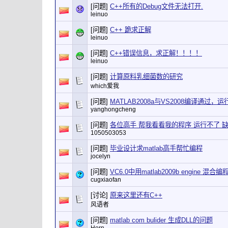
[问题]
C++所有的Debug文件无法打开.
leinuo
[问题]
C++ 跪求正解
leinuo
[问题]
C++错误信息，求正解！！！！
leinuo
[问题]
计算原料乳细菌数的研究
which爱我
[问题]
MATLAB2008a与VS2008编译通过，
yanghongcheng
[问题]
各位高手 帮我看看我的程序 运行不了 
1050503053
[问题]
毕业设计求matlab高手帮忙编程
jocelyn
[问题]
VC6.0中用matlab2009b engine 混合编
cugxiaofan
[讨论]
原来这里还有C++
风语者
[问题]
matlab com bulider 生成DLL的问题