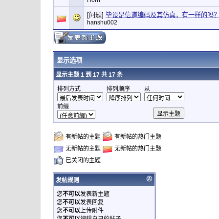
Horn
[问题]
毕设是信道编码及其仿真，有一样的吗
hanshu002
显示选项
显示主题 1 到 17 共 17 条
排列方式
排列顺序
从
前缀
有新帖的主题
有新帖的热门主题
无新帖的主题
无新帖的热门主题
已关闭的主题
发帖规则
您
不可以
发表新主题
您
不可以
发表回复
您
不可以
上传附件