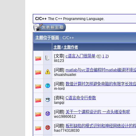
C/C++
The C++ Programming Language.
主题位于版面
: C/C++
主题
/
主题作者
[文章]
c语言入门很简单
(
1
2
)
lili123
[问题]
matlab与vc混合编程时matlab编译环
shuaishuailei
[问题]
数值计算时怎样避免电脑的有限字长效
m-lord
[资料]
C语言命令行参数
langqi
[问题]
关于一个课程设计的 一点头绪没有呢
wo19860612
[问题]
板形缺陷的模式识别和神经网络设计的
hao774318030