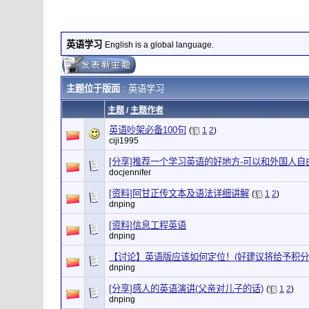
英语学习
English is a global language.
主题位于版面
: 英语学习
主题
/
主题作者
英语吵架必备100句
(
1
2
)
ciji1995
[分享]推荐一个学习英语的好地方-可以和外国人自
docjennifer
[资料]阿甘正传文本及语法详细讲解
(
1
2
)
dnping
[资料]信息工程英语
dnping
【讨论】英语版应该如何定位！(好建议将给予积分
dnping
[分享]感人的英语演讲(父亲对儿子的话)
(
1
2
)
dnping