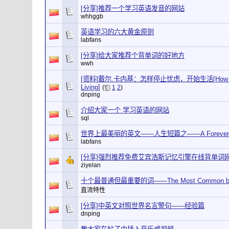
[分享]推荐一个学习英语发音的网站
whhggb
英语学习的六大黄金原则
labfans
[分享]给大家推荐个背单词的好地方
wwh
[资料]戴尔.卡内基：怎样停止忧虑，开始生活[How to Stop
Living]
(
1
2
)
dnping
介绍大家一个 学习英语的网站
sql
世界上最美丽的英文——人生短篇之——A Forever F
labfans
[分享]强烈推荐免费艾宾浩斯记忆引擎在线背单词
ziyelan
十个最普通但最重要的词——The Most Common but Mo
直流特性
[分享]中英文对照世界名言警句——经验篇
dnping