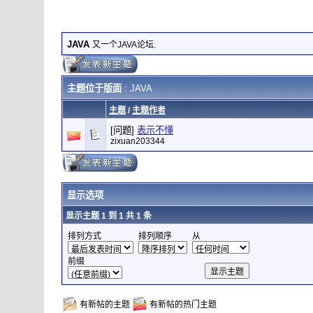
JAVA
又一个JAVA论坛.
主题位于版面
: JAVA
主题
/
主题作者
[问题]
表示不懂
zixuan203344
显示选项
显示主题 1 到 1 共 1 条
排列方式
排列顺序
从
前缀
有新帖的主题
有新帖的热门主题