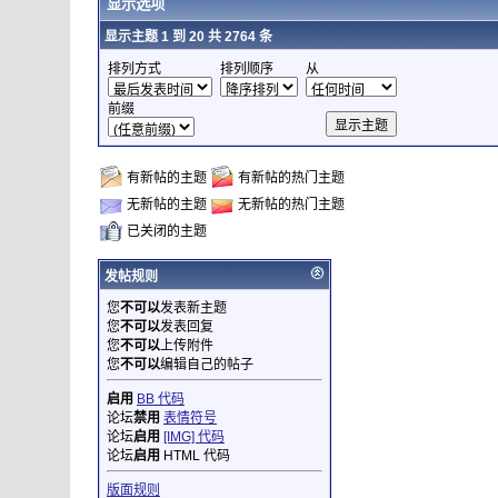
显示选项
显示主题 1 到 20 共 2764 条
排列方式
排列顺序
从
前缀
有新帖的主题
有新帖的热门主题
无新帖的主题
无新帖的热门主题
已关闭的主题
发帖规则
您
不可以
发表新主题
您
不可以
发表回复
您
不可以
上传附件
您
不可以
编辑自己的帖子
启用
BB 代码
论坛
禁用
表情符号
论坛
启用
[IMG] 代码
论坛
启用
HTML 代码
版面规则