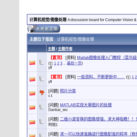
计算机视觉/图像处理
A discussion board for Computer Vision &
主题位于版面
: 计算机视觉/图像处理
主题
/
主题作者
【置顶】
[资料]
Matlab图像处理入门教程（菜鸟级）
(
1
2
3
...
最后一页
)
yfl
【置顶】
[资料]
一些资料，不断更新中……
(
1
2
yfl
[问题]
照片分类
c.t.
[问题]
MATLAB实现大量图片的处理
Danbai_wu
[问题]
二维小波变换的图像增强，求大神指教！！
阿旭1
[问题]
求一可以快速准确进行图像配准的程序（有