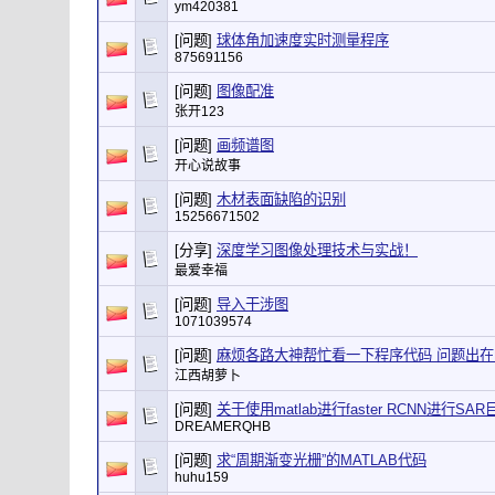
ym420381
[问题]
球体角加速度实时测量程序
875691156
[问题]
图像配准
张开123
[问题]
画频谱图
开心说故事
[问题]
木材表面缺陷的识别
15256671502
[分享]
深度学习图像处理技术与实战！
最爱幸福
[问题]
导入干涉图
1071039574
[问题]
麻烦各路大神帮忙看一下程序代码 问题出在
江西胡萝卜
[问题]
关于使用matlab进行faster RCNN进行SA
DREAMERQHB
[问题]
求“周期渐变光栅”的MATLAB代码
huhu159