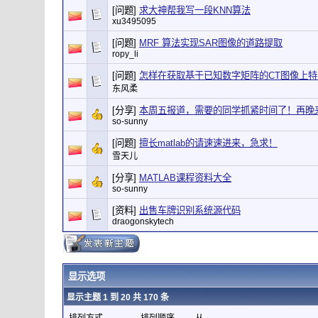
[问题]
求大神帮我写一段KNN算法
xu3495095
[问题]
MRF 算法实现SAR图像的道路提取
ropy_li
[问题]
怎样在获取基于已知数字矩阵的CT图像上
东风柔
[分享]
本周五报道，需要的同学抓紧时间了！再晚
so-sunny
[问题]
擅长matlab的请速速进来，急求！
雪天儿
[分享]
MATLAB课程资料大全
so-sunny
[资料]
出售车牌识别系统源代码
draogonskytech
显示选项
显示主题 1 到 20 共 170 条