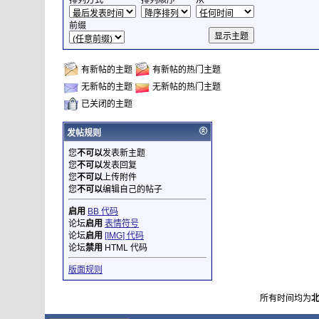
排列方式
排列顺序
从
前缀
有新帖的主题
有新帖的热门主题
无新帖的主题
无新帖的热门主题
已关闭的主题
发帖规则
您
不可以
发表新主题
您
不可以
发表回复
您
不可以
上传附件
您
不可以
编辑自己的帖子
启用
BB 代码
论坛
启用
表情符号
论坛
启用
[IMG] 代码
论坛
禁用
HTML 代码
版面规则
所有时间均为