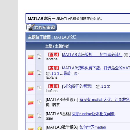
MATLAB论坛
一切MATLAB相关问题在此讨论。
主题位于版面
: MATLAB论坛
主题
/
主题作者
【置顶】
MATLAB论坛版规——初到者必读！
(
labfans
【置顶】
MATLAB资料免费下载，打造最全的MA
(
1
2
3
...
最后一页
)
labfans
【置顶】
[讨论]提问的智慧！
(
1
2
3
)
labfans
[MATLAB毕业设计]
有没有 matlab大佬，江湖救
梅川苦茶
[MATLAB基础]
求助runtime版本相关问题
qqai
[MATLAB数学相关]
如何学习matlab