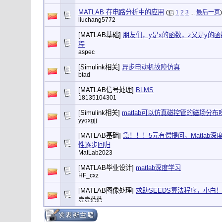
MATLAB 在电路分析中的应用
(
1
2
3
...
最后一页
)
liuchang5772
[MATLAB基础]
朋友们，y是x的函数，z又是y的函数
程
aspec
[Simulink相关]
异步电动机故障仿真
btad
[MATLAB信号处理]
BLMS
18135104301
[Simulink相关]
matlab可以仿真磁控管的磁场分布
yyqxgjj
[MATLAB基础]
急！！！5元有偿提问，Matlab
性逐步回归
MatLab2023
[MATLAB毕业设计]
matlab深度学习
HF_cxz
[MATLAB图像处理]
求助SEEDS算法程序，小白
壹壹范范