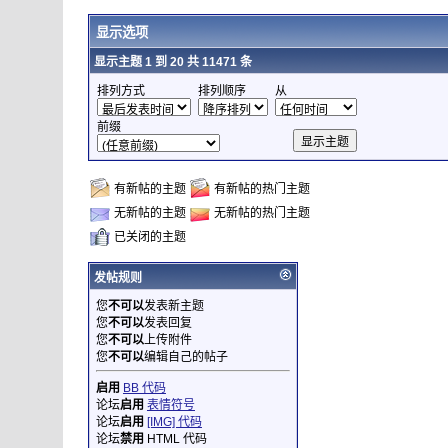
显示选项
显示主题 1 到 20 共 11471 条
排列方式
排列顺序
从
前缀
有新帖的主题
有新帖的热门主题
无新帖的主题
无新帖的热门主题
已关闭的主题
发帖规则
您
不可以
发表新主题
您
不可以
发表回复
您
不可以
上传附件
您
不可以
编辑自己的帖子
启用
BB 代码
论坛
启用
表情符号
论坛
启用
[IMG] 代码
论坛
禁用
HTML 代码