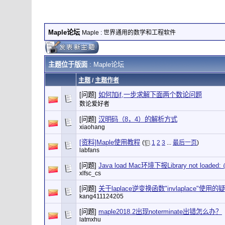
Maple论坛
Maple : 世界通用的数学和工程软件
主题位于版面
: Maple论坛
主题
/
主题作者
[问题]
如何加if,一步求解下面两个数论问题
数论爱好者
[问题]
汉明码（8，4）的解析方式
xiaohang
[资料]Maple使用教程
(
1
2
3
...
最后一页
)
labfans
[问题]
Java load Mac环境下报Library not loaded: @
xlfsc_cs
[问题]
关于laplace逆变换函数"invlaplace"使用的
kang411124205
[问题]
maple2018.2出现noterminate出错怎么办？
latmxhu