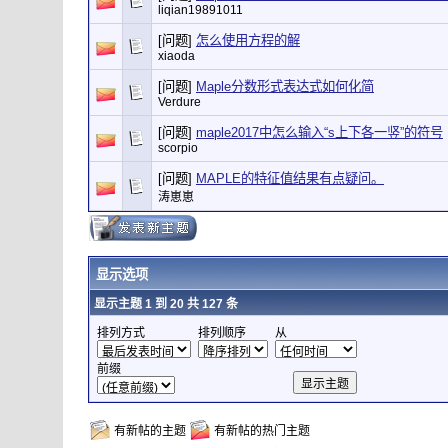
liqian19891011
[问题]
怎么使用方程的解
xiaoda
[问题]
Maple分数形式表达式如何化简
Verdure
[问题]
maple2017中怎么输入“s上下各一竖”的符号
scorpio
[问题]
MAPLE的特征值结果有点疑问。
涛崽崽
显示选项
显示主题 1 到 20 共 127 条
排列方式
排列顺序
从
前缀
有新帖的主题
有新帖的热门主题