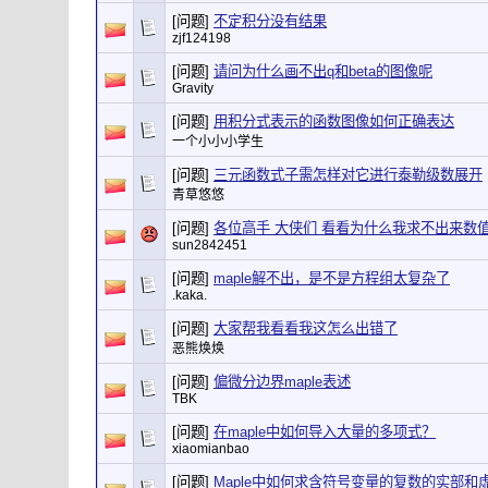
[问题]
不定积分没有结果
zjf124198
[问题]
请问为什么画不出q和beta的图像呢
Gravity
[问题]
用积分式表示的函数图像如何正确表达
一个小小小学生
[问题]
三元函数式子需怎样对它进行泰勒级数展开
青草悠悠
[问题]
各位高手 大侠们 看看为什么我求不出来数
sun2842451
[问题]
maple解不出，是不是方程组太复杂了
.kaka.
[问题]
大家帮我看看我这怎么出错了
恶熊焕焕
[问题]
偏微分边界maple表述
TBK
[问题]
在maple中如何导入大量的多项式？
xiaomianbao
[问题]
Maple中如何求含符号变量的复数的实部和